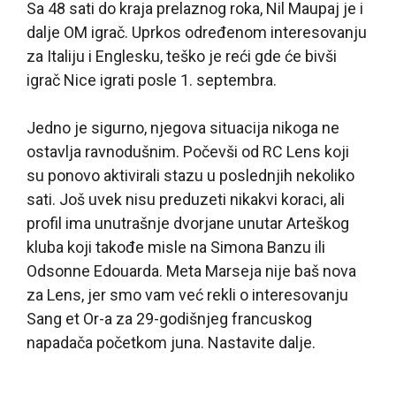
Sa 48 sati do kraja prelaznog roka, Nil Maupaj je i
dalje OM igrač. Uprkos određenom interesovanju
za Italiju i Englesku, teško je reći gde će bivši
igrač Nice igrati posle 1. septembra.
Jedno je sigurno, njegova situacija nikoga ne
ostavlja ravnodušnim. Počevši od RC Lens koji
su ponovo aktivirali stazu u poslednjih nekoliko
sati. Još uvek nisu preduzeti nikakvi koraci, ali
profil ima unutrašnje dvorjane unutar Arteškog
kluba koji takođe misle na Simona Banzu ili
Odsonne Edouarda. Meta Marseja nije baš nova
za Lens, jer smo vam već rekli o interesovanju
Sang et Or-a za 29-godišnjeg francuskog
napadača početkom juna. Nastavite dalje.