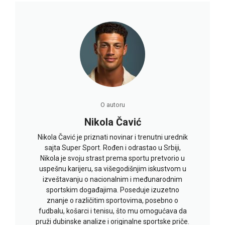
O autoru
Nikola Čavić
Nikola Čavić je priznati novinar i trenutni urednik
sajta Super Sport. Rođen i odrastao u Srbiji,
Nikola je svoju strast prema sportu pretvorio u
uspešnu karijeru, sa višegodišnjim iskustvom u
izveštavanju o nacionalnim i međunarodnim
sportskim događajima. Poseduje izuzetno
znanje o različitim sportovima, posebno o
fudbalu, košarci i tenisu, što mu omogućava da
pruži dubinske analize i originalne sportske priče.