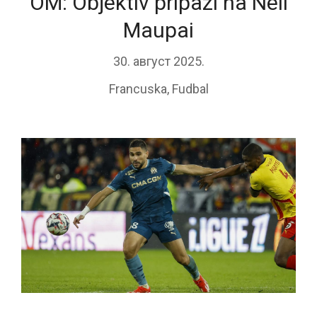
OM: Objektiv pripazi na Neil
Maupai
30. август 2025.
Francuska
,
Fudbal