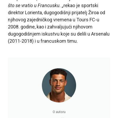
što se vratio u Francusku. „
rekao je sportski
direktor Lorienta, dugogodišnji prijatelj Žiroa od
njihovog zajedničkog vremena u Tours FC-u
2008. godine, kao i zahvaljujući njihovom
dugogodišnjem iskustvu koje su delili u Arsenalu
(2011-2018) i u francuskom timu.
O autoru