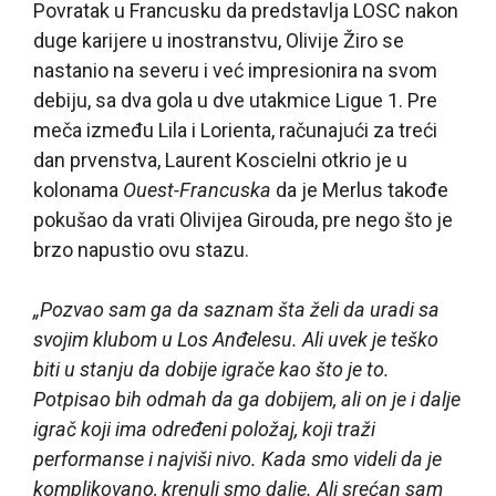
Povratak u Francusku da predstavlja LOSC nakon
duge karijere u inostranstvu, Olivije Žiro se
nastanio na severu i već impresionira na svom
debiju, sa dva gola u dve utakmice Ligue 1. Pre
meča između Lila i Lorienta, računajući za treći
dan prvenstva, Laurent Koscielni otkrio je u
kolonama
Ouest-Francuska
da je Merlus takođe
pokušao da vrati Olivijea Girouda, pre nego što je
brzo napustio ovu stazu.
„Pozvao sam ga da saznam šta želi da uradi sa
svojim klubom u Los Anđelesu. Ali uvek je teško
biti u stanju da dobije igrače kao što je to.
Potpisao bih odmah da ga dobijem, ali on je i dalje
igrač koji ima određeni položaj, koji traži
performanse i najviši nivo. Kada smo videli da je
komplikovano, krenuli smo dalje. Ali srećan sam