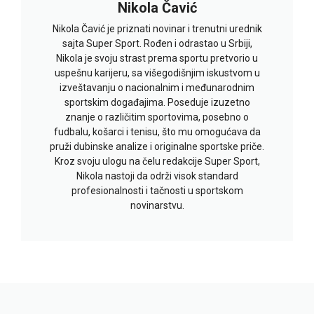
Nikola Čavić
Nikola Čavić je priznati novinar i trenutni urednik
sajta Super Sport. Rođen i odrastao u Srbiji,
Nikola je svoju strast prema sportu pretvorio u
uspešnu karijeru, sa višegodišnjim iskustvom u
izveštavanju o nacionalnim i međunarodnim
sportskim događajima. Poseduje izuzetno
znanje o različitim sportovima, posebno o
fudbalu, košarci i tenisu, što mu omogućava da
pruži dubinske analize i originalne sportske priče.
Kroz svoju ulogu na čelu redakcije Super Sport,
Nikola nastoji da održi visok standard
profesionalnosti i tačnosti u sportskom
novinarstvu.