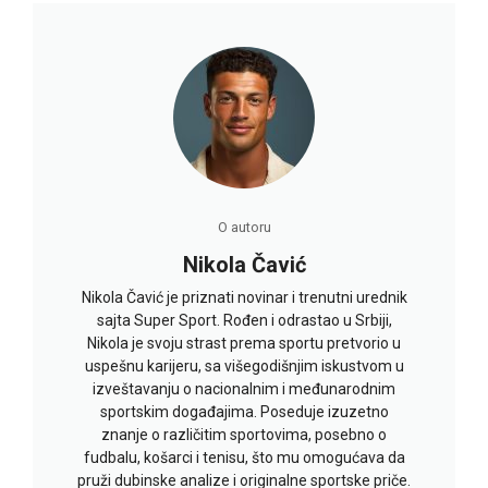
O autoru
Nikola Čavić
Nikola Čavić je priznati novinar i trenutni urednik
sajta Super Sport. Rođen i odrastao u Srbiji,
Nikola je svoju strast prema sportu pretvorio u
uspešnu karijeru, sa višegodišnjim iskustvom u
izveštavanju o nacionalnim i međunarodnim
sportskim događajima. Poseduje izuzetno
znanje o različitim sportovima, posebno o
fudbalu, košarci i tenisu, što mu omogućava da
pruži dubinske analize i originalne sportske priče.