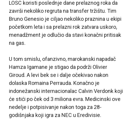
LOSC koristi poslednje dane prelaznog roka da
završi nekoliko regruta na transfer tržištu. Tim
Bruno Genesio je ciljao nekoliko praznina u ekipi
početkom leta i sa prelazni rok zatvara uskoro,
menadžment je odlučio da stavi konačni pritisak
na gas.
U tom smislu, ofanzivno, marokanski napadač
Hamza Igamane je stigao da podrži Olivier
Giroud. A levi bek se i dalje očekivao nakon
dolaska Romaina Perrauda. Konačno je
indonežanski internacionalac Calvin Verdonk koji
će stići po ček od 3 miliona evra. Medicinski ove
nedelje i potpisivanje nakon toga za 28-
godišnjaka koji igra za NEC u Eredivisie.