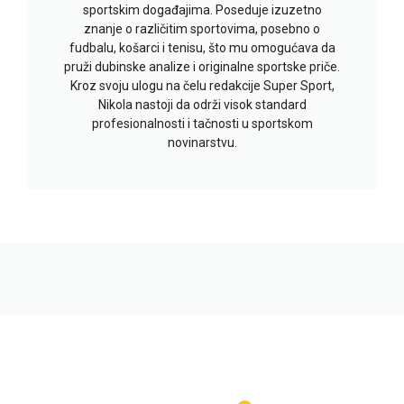
sportskim događajima. Poseduje izuzetno
znanje o različitim sportovima, posebno o
fudbalu, košarci i tenisu, što mu omogućava da
pruži dubinske analize i originalne sportske priče.
Kroz svoju ulogu na čelu redakcije Super Sport,
Nikola nastoji da održi visok standard
profesionalnosti i tačnosti u sportskom
novinarstvu.