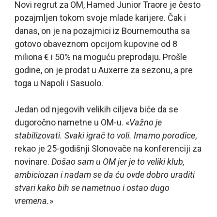
Novi regrut za OM, Hamed Junior Traore je često
pozajmljen tokom svoje mlade karijere. Čak i
danas, on je na pozajmici iz Bournemoutha sa
gotovo obaveznom opcijom kupovine od 8
miliona € i 50% na moguću preprodaju. Prošle
godine, on je prodat u Auxerre za sezonu, a pre
toga u Napoli i Sasuolo.
Jedan od njegovih velikih ciljeva biće da se
dugoročno nametne u OM-u. «
Važno je
stabilizovati. Svaki igrač to voli. Imamo porodice
,
rekao je 25-godišnji Slonovače na konferenciji za
novinare.
Došao sam u OM jer je to veliki klub,
ambiciozan i nadam se da ću ovde dobro uraditi
stvari kako bih se nametnuo i ostao dugo
vremena.
»