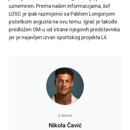
uznemiren. Prema našim informacijama, šef
LOSC je ipak razmijenio sa Pablom Longorijom
početkom avgusta na ovu temu. Igrač je takođe
predložen OM-u od strane njegovih predstavnika
jer je najavljen izvan sportskog projekta Lil.
O autoru
Nikola Čavić