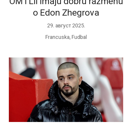
OM i Lil imaju dobru razmenu
o Edon Zhegrova
29. август 2025.
Francuska
,
Fudbal