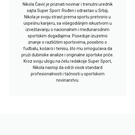
Nikola Čavić je priznati novinar i trenutni urednik
sajta Super Sport. Rođen i odrastao u Srbiji,
Nikola je svoju strast prema sportu pretvorio u
uspešnu karijeru, sa višegodišnjim iskustvom u
izveštavanju o nacionalnim i međunarodnim
sportskim događajima. Poseduje izuzetno
znanje o različitim sportovima, posebno o
fudbalu, košarci i tenisu, što mu omogućava da
pruži dubinske analize i originalne sportske priče.
Kroz svoju ulogu na čelu redakcije Super Sport,
Nikola nastoji da održi visok standard
profesionalnosti i tačnosti u sportskom
novinarstvu.