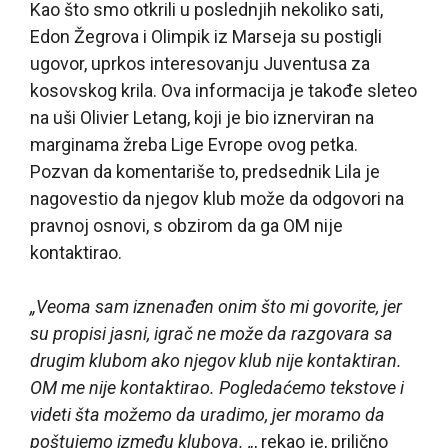
Kao što smo otkrili u poslednjih nekoliko sati,
Edon Žegrova i Olimpik iz Marseja su postigli
ugovor, uprkos interesovanju Juventusa za
kosovskog krila. Ova informacija je takođe sleteo
na uši Olivier Letang, koji je bio iznerviran na
marginama žreba Lige Evrope ovog petka.
Pozvan da komentariše to, predsednik Lila je
nagovestio da njegov klub može da odgovori na
pravnoj osnovi, s obzirom da ga OM nije
kontaktirao.
„Veoma sam iznenađen onim što mi govorite, jer
su propisi jasni, igrač ne može da razgovara sa
drugim klubom ako njegov klub nije kontaktiran.
OM me nije kontaktirao. Pogledaćemo tekstove i
videti šta možemo da uradimo, jer moramo da
poštujemo između klubova. „
, rekao je, prilično