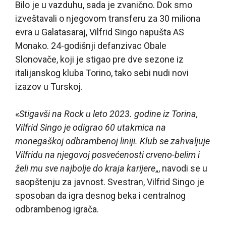
Bilo je u vazduhu, sada je zvanično. Dok smo
izveštavali o njegovom transferu za 30 miliona
evra u Galatasaraj, Vilfrid Singo napušta AS
Monako. 24-godišnji defanzivac Obale
Slonovače, koji je stigao pre dve sezone iz
italijanskog kluba Torino, tako sebi nudi novi
izazov u Turskoj.
«
Stigavši na Rock u leto 2023. godine iz Torina,
Vilfrid Singo je odigrao 60 utakmica na
monegaškoj odbrambenoj liniji. Klub se zahvaljuje
Vilfridu na njegovoj posvećenosti crveno-belim i
želi mu sve najbolje do kraja karijere
„, navodi se u
saopštenju za javnost. Svestran, Vilfrid Singo je
sposoban da igra desnog beka i centralnog
odbrambenog igrača.