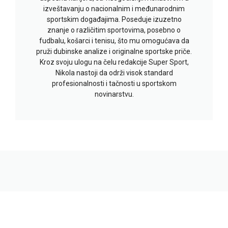
izveštavanju o nacionalnim i međunarodnim
sportskim događajima. Poseduje izuzetno
znanje o različitim sportovima, posebno o
fudbalu, košarci i tenisu, što mu omogućava da
pruži dubinske analize i originalne sportske priče.
Kroz svoju ulogu na čelu redakcije Super Sport,
Nikola nastoji da održi visok standard
profesionalnosti i tačnosti u sportskom
novinarstvu.