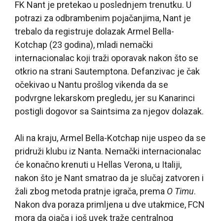
FK Nant je pretekao u poslednjem trenutku. U
potrazi za odbrambenim pojačanjima, Nant je
trebalo da registruje dolazak Armel Bella-
Kotchap (23 godina), mladi nemački
internacionalac koji traži oporavak nakon što se
otkrio na strani Sautemptona. Defanzivac je čak
očekivao u Nantu prošlog vikenda da se
podvrgne lekarskom pregledu, jer su Kanarinci
postigli dogovor sa Saintsima za njegov dolazak.
Ali na kraju, Armel Bella-Kotchap nije uspeo da se
pridruži klubu iz Nanta. Nemački internacionalac
će konačno krenuti u Hellas Verona, u Italiji,
nakon što je Nant smatrao da je slučaj zatvoren i
žali zbog metoda pratnje igrača, prema
O Timu
.
Nakon dva poraza primljena u dve utakmice, FCN
mora da ojača i još uvek traže centralnog