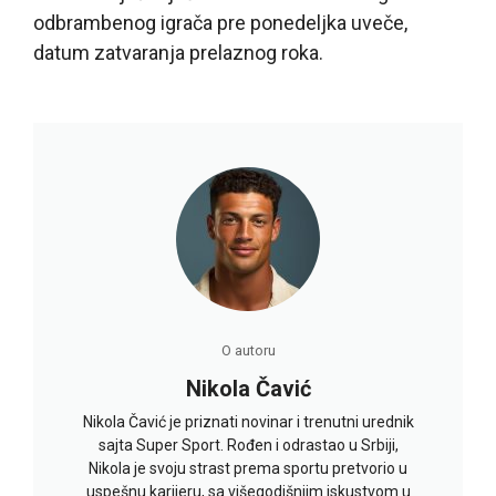
odbrambenog igrača pre ponedeljka uveče,
datum zatvaranja prelaznog roka.
O autoru
Nikola Čavić
Nikola Čavić je priznati novinar i trenutni urednik
sajta Super Sport. Rođen i odrastao u Srbiji,
Nikola je svoju strast prema sportu pretvorio u
uspešnu karijeru, sa višegodišnjim iskustvom u