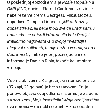
U poslednjoj epizodi emisije
Posle stopala
Na
OMILjENO
, novinar Florent Gautreau izrazio je
neke rezerve prema Georgesu Mikautadzeu,
napadaču Olimpika Lionnais.
„Mikautadze je
dobar strelac, ali neće moći sve da uradi sam. A
onda, ako se potvrdi informacija koju Danijel
implicitno nagoveštava o svojoj investiciji i
njegovoj ozbiljnosti, to nije nužno veoma, veoma
dobra vest. „
, rekao je on, pozivajući se na
informacije Daniela Riola, takođe kolumniste u
emisiji.
Veoma aktivan na Ks, gruzijski internacionalac
(37 kapi, 20 golova) je brzo reagovao. On je
ponovo objavio ovaj odlomak iz emisije zajedno
sa porukom
„Moja investicija? Moja ozbiljnost?
sa
dva emojija – monokl i osmeh – kao opušten