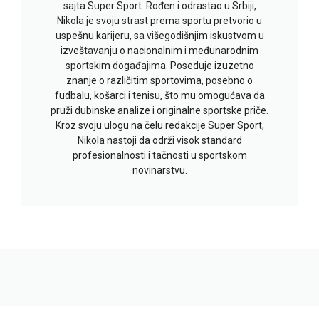
sajta Super Sport. Rođen i odrastao u Srbiji,
Nikola je svoju strast prema sportu pretvorio u
uspešnu karijeru, sa višegodišnjim iskustvom u
izveštavanju o nacionalnim i međunarodnim
sportskim događajima. Poseduje izuzetno
znanje o različitim sportovima, posebno o
fudbalu, košarci i tenisu, što mu omogućava da
pruži dubinske analize i originalne sportske priče.
Kroz svoju ulogu na čelu redakcije Super Sport,
Nikola nastoji da održi visok standard
profesionalnosti i tačnosti u sportskom
novinarstvu.