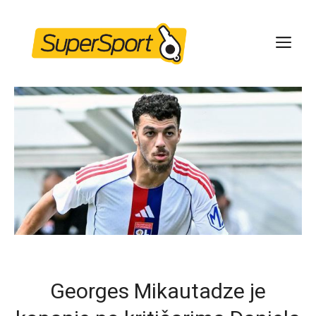
Skip
to
ME
content
Georges Mikautadze je