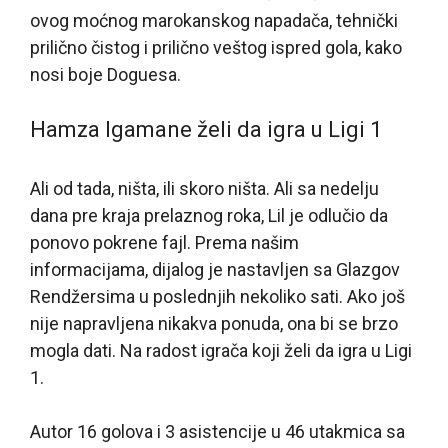
ovog moćnog marokanskog napadača, tehnički
prilično čistog i prilično veštog ispred gola, kako
nosi boje Doguesa.
Hamza Igamane želi da igra u Ligi 1
Ali od tada, ništa, ili skoro ništa. Ali sa nedelju
dana pre kraja prelaznog roka, Lil je odlučio da
ponovo pokrene fajl. Prema našim
informacijama, dijalog je nastavljen sa Glazgov
Rendžersima u poslednjih nekoliko sati. Ako još
nije napravljena nikakva ponuda, ona bi se brzo
mogla dati. Na radost igrača koji želi da igra u Ligi
1.
Autor 16 golova i 3 asistencije u 46 utakmica sa