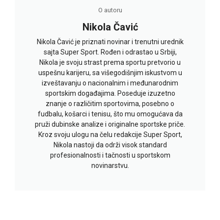
O autoru
Nikola Čavić
Nikola Čavić je priznati novinar i trenutni urednik
sajta Super Sport. Rođen i odrastao u Srbiji,
Nikola je svoju strast prema sportu pretvorio u
uspešnu karijeru, sa višegodišnjim iskustvom u
izveštavanju o nacionalnim i međunarodnim
sportskim događajima. Poseduje izuzetno
znanje o različitim sportovima, posebno o
fudbalu, košarci i tenisu, što mu omogućava da
pruži dubinske analize i originalne sportske priče.
Kroz svoju ulogu na čelu redakcije Super Sport,
Nikola nastoji da održi visok standard
profesionalnosti i tačnosti u sportskom
novinarstvu.