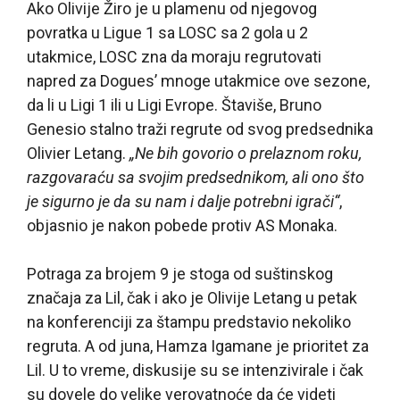
Ako Olivije Žiro je u plamenu od njegovog
povratka u Ligue 1 sa LOSC sa 2 gola u 2
utakmice, LOSC zna da moraju regrutovati
napred za Dogues’ mnoge utakmice ove sezone,
da li u Ligi 1 ili u Ligi Evrope. Štaviše, Bruno
Genesio stalno traži regrute od svog predsednika
Olivier Letang.
„Ne bih govorio o prelaznom roku,
razgovaraću sa svojim predsednikom, ali ono što
je sigurno je da su nam i dalje potrebni igrači“
,
objasnio je nakon pobede protiv AS Monaka.
Potraga za brojem 9 je stoga od suštinskog
značaja za Lil, čak i ako je Olivije Letang u petak
na konferenciji za štampu predstavio nekoliko
regruta. A od juna, Hamza Igamane je prioritet za
Lil. U to vreme, diskusije su se intenzivirale i čak
su dovele do velike verovatnoće da će videti