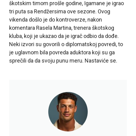
škotskim timom prošle godine, Igamane je igrao
tri puta sa Rendžersima ove sezone. Ovog
vikenda došlo je do kontroverze, nakon
komentara Rasela Martina, trenera škotskog
kluba, koji je ukazao da je igrač odbio da dođe.
Neki izvori su govorili o diplomatskoj povredi, to
je uglavnom bila povreda aduktora koji su ga
sprečili da da svoju punu meru. Nastaviće se.