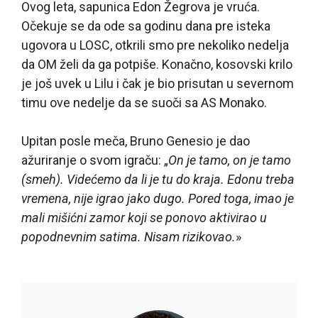
Ovog leta, sapunica Edon Žegrova je vruća.
Očekuje se da ode sa godinu dana pre isteka
ugovora u LOSC, otkrili smo pre nekoliko nedelja
da OM želi da ga potpiše. Konačno, kosovski krilo
je još uvek u Lilu i čak je bio prisutan u severnom
timu ove nedelje da se suoči sa AS Monako.
Upitan posle meča, Bruno Genesio je dao
ažuriranje o svom igraču: „
On je tamo, on je tamo
(smeh). Videćemo da li je tu do kraja. Edonu treba
vremena, nije igrao jako dugo. Pored toga, imao je
mali mišićni zamor koji se ponovo aktivirao u
popodnevnim satima. Nisam rizikovao.
»