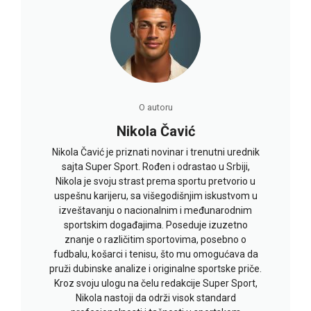
O autoru
Nikola Čavić
Nikola Čavić je priznati novinar i trenutni urednik
sajta Super Sport. Rođen i odrastao u Srbiji,
Nikola je svoju strast prema sportu pretvorio u
uspešnu karijeru, sa višegodišnjim iskustvom u
izveštavanju o nacionalnim i međunarodnim
sportskim događajima. Poseduje izuzetno
znanje o različitim sportovima, posebno o
fudbalu, košarci i tenisu, što mu omogućava da
pruži dubinske analize i originalne sportske priče.
Kroz svoju ulogu na čelu redakcije Super Sport,
Nikola nastoji da održi visok standard