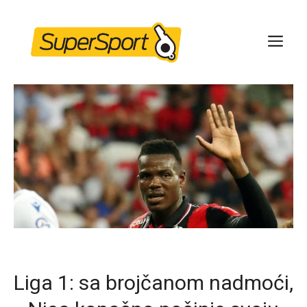
Skip
to
ME
content
Liga 1: sa brojčanom nadmoći,