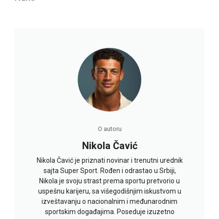
O autoru
Nikola Čavić
Nikola Čavić je priznati novinar i trenutni urednik
sajta Super Sport. Rođen i odrastao u Srbiji,
Nikola je svoju strast prema sportu pretvorio u
uspešnu karijeru, sa višegodišnjim iskustvom u
izveštavanju o nacionalnim i međunarodnim
sportskim događajima. Poseduje izuzetno