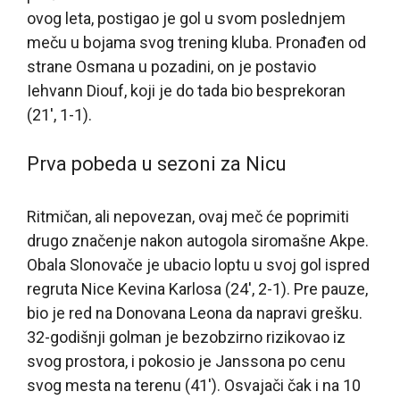
ovog leta, postigao je gol u svom poslednjem
meču u bojama svog trening kluba. Pronađen od
strane Osmana u pozadini, on je postavio
Iehvann Diouf, koji je do tada bio besprekoran
(21′, 1-1).
Prva pobeda u sezoni za Nicu
Ritmičan, ali nepovezan, ovaj meč će poprimiti
drugo značenje nakon autogola siromašne Akpe.
Obala Slonovače je ubacio loptu u svoj gol ispred
regruta Nice Kevina Karlosa (24′, 2-1). Pre pauze,
bio je red na Donovana Leona da napravi grešku.
32-godišnji golman je bezobzirno rizikovao iz
svog prostora, i pokosio je Janssona po cenu
svog mesta na terenu (41′). Osvajači čak i na 10