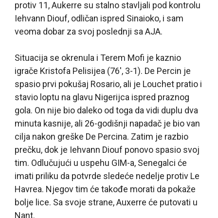
protiv 11, Aukerre su stalno stavljali pod kontrolu
Iehvann Diouf, odličan ispred Sinaioko, i sam
veoma dobar za svoj poslednji sa AJA.
Situacija se okrenula i Terem Mofi je kaznio
igrače Kristofa Pelisijea (76′, 3-1). De Percin je
spasio prvi pokušaj Rosario, ali je Louchet pratio i
stavio loptu na glavu Nigerijca ispred praznog
gola. On nije bio daleko od toga da vidi duplu dva
minuta kasnije, ali 26-godišnji napadač je bio van
cilja nakon greške De Percina. Zatim je razbio
prečku, dok je Iehvann Diouf ponovo spasio svoj
tim. Odlučujući u uspehu GIM-a, Senegalci će
imati priliku da potvrde sledeće nedelje protiv Le
Havrea. Njegov tim će takođe morati da pokaže
bolje lice. Sa svoje strane, Auxerre će putovati u
Nant.