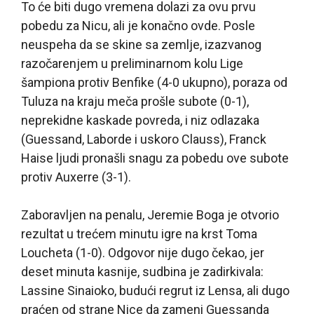
To će biti dugo vremena dolazi za ovu prvu
pobedu za Nicu, ali je konačno ovde. Posle
neuspeha da se skine sa zemlje, izazvanog
razočarenjem u preliminarnom kolu Lige
šampiona protiv Benfike (4-0 ukupno), poraza od
Tuluza na kraju meča prošle subote (0-1),
neprekidne kaskade povreda, i niz odlazaka
(Guessand, Laborde i uskoro Clauss), Franck
Haise ljudi pronašli snagu za pobedu ove subote
protiv Auxerre (3-1).
Zaboravljen na penalu, Jeremie Boga je otvorio
rezultat u trećem minutu igre na krst Toma
Loucheta (1-0). Odgovor nije dugo čekao, jer
deset minuta kasnije, sudbina je zadirkivala:
Lassine Sinaioko, budući regrut iz Lensa, ali dugo
praćen od strane Nice da zameni Guessanda