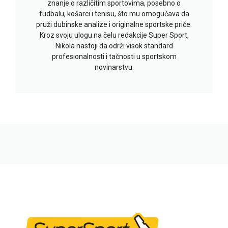
znanje o različitim sportovima, posebno o
fudbalu, košarci i tenisu, što mu omogućava da
pruži dubinske analize i originalne sportske priče.
Kroz svoju ulogu na čelu redakcije Super Sport,
Nikola nastoji da održi visok standard
profesionalnosti i tačnosti u sportskom
novinarstvu.