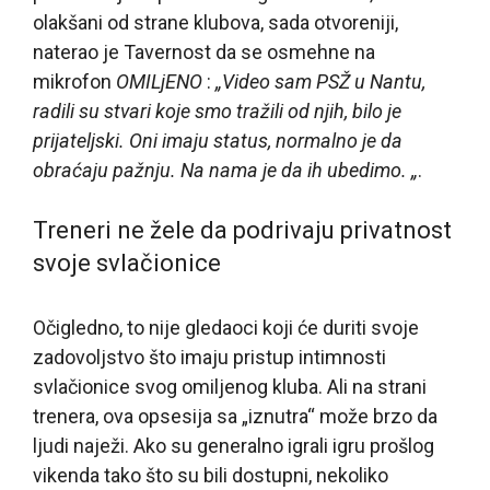
olakšani od strane klubova, sada otvoreniji,
naterao je Tavernost da se osmehne na
mikrofon
OMILjENO
:
„Video sam PSŽ u Nantu,
radili su stvari koje smo tražili od njih, bilo je
prijateljski. Oni imaju status, normalno je da
obraćaju pažnju. Na nama je da ih ubedimo. „
.
Treneri ne žele da podrivaju privatnost
svoje svlačionice
Očigledno, to nije gledaoci koji će duriti svoje
zadovoljstvo što imaju pristup intimnosti
svlačionice svog omiljenog kluba. Ali na strani
trenera, ova opsesija sa „iznutra“ može brzo da
ljudi naježi. Ako su generalno igrali igru prošlog
vikenda tako što su bili dostupni, nekoliko