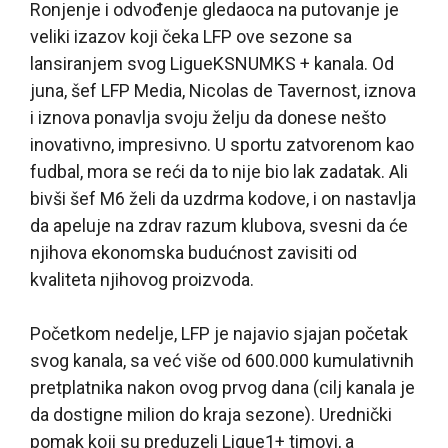
Ronjenje i odvođenje gledaoca na putovanje je
veliki izazov koji čeka LFP ove sezone sa
lansiranjem svog LigueKSNUMKS + kanala. Od
juna, šef LFP Media, Nicolas de Tavernost, iznova
i iznova ponavlja svoju želju da donese nešto
inovativno, impresivno. U sportu zatvorenom kao
fudbal, mora se reći da to nije bio lak zadatak. Ali
bivši šef M6 želi da uzdrma kodove, i on nastavlja
da apeluje na zdrav razum klubova, svesni da će
njihova ekonomska budućnost zavisiti od
kvaliteta njihovog proizvoda.
Početkom nedelje, LFP je najavio sjajan početak
svog kanala, sa već više od 600.000 kumulativnih
pretplatnika nakon ovog prvog dana (cilj kanala je
da dostigne milion do kraja sezone). Urednički
pomak koji su preduzeli Ligue1+ timovi, a