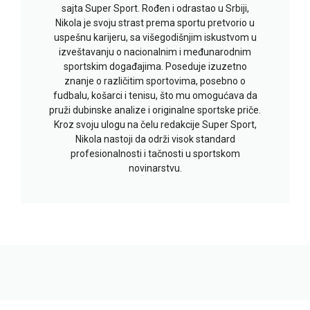
sajta Super Sport. Rođen i odrastao u Srbiji,
Nikola je svoju strast prema sportu pretvorio u
uspešnu karijeru, sa višegodišnjim iskustvom u
izveštavanju o nacionalnim i međunarodnim
sportskim događajima. Poseduje izuzetno
znanje o različitim sportovima, posebno o
fudbalu, košarci i tenisu, što mu omogućava da
pruži dubinske analize i originalne sportske priče.
Kroz svoju ulogu na čelu redakcije Super Sport,
Nikola nastoji da održi visok standard
profesionalnosti i tačnosti u sportskom
novinarstvu.