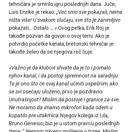
tehničara je smirilo igru poslednjih dana. Juče,
Luis Enrike je rekao:
„Već smo sve pokazali, nema
ništa više! U svakom slučaju, sve što je zanimljivo
pokazati… Ostalo … »
Ovog petka, Erik Roj je
takođe pozvan da govori o ovoj temi. Ako je
potvrdio početke kanala, bretonski tehničar je
takođe želeo da se njegova reč čuje.
«
Važno je da klubovi shvate da je to i pomalo
njihov kanal, i da postoji spremnost na saradnju.
To je ono što će ovaj kanal učiniti uspešnim, ako
se svi osećaju uloženo
, prvo je pozdravio.
Unutrašnjost? Mislim da postoje i granice za sve.
Ne moramo da imamo mikrofon kada odem u
kupatilo pre utakmica.
Njegov kolega iz Lila,
Bruno Genesio, bio je u istom pravcu poslednjih
dana: “
Nemam iskreno mišljenje o tome. Mislim