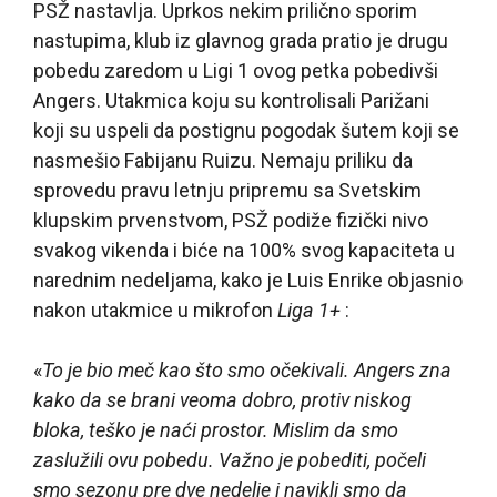
PSŽ nastavlja. Uprkos nekim prilično sporim
nastupima, klub iz glavnog grada pratio je drugu
pobedu zaredom u Ligi 1 ovog petka pobedivši
Angers. Utakmica koju su kontrolisali Parižani
koji su uspeli da postignu pogodak šutem koji se
nasmešio Fabijanu Ruizu. Nemaju priliku da
sprovedu pravu letnju pripremu sa Svetskim
klupskim prvenstvom, PSŽ podiže fizički nivo
svakog vikenda i biće na 100% svog kapaciteta u
narednim nedeljama, kako je Luis Enrike objasnio
nakon utakmice u mikrofon
Liga 1+
:
«
To je bio meč kao što smo očekivali. Angers zna
kako da se brani veoma dobro, protiv niskog
bloka, teško je naći prostor. Mislim da smo
zaslužili ovu pobedu. Važno je pobediti, počeli
smo sezonu pre dve nedelje i navikli smo da