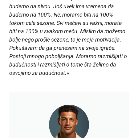
budemo na nivou. Još uvek ima vremena da
budemo na 100%. Ne, moramo biti na 100%
tokom cele sezone. Svi mečevi su važni, morate
biti na 100% u svakom meču. Mislim da možemo
bolje nego prošle sezone, to je moja motivacija.
Pokušavam da ga prenesem na svoje igrače.
Postoji mnogo poboljšanja. Moramo razmišljati o
budućnosti i razmišljati o tome šta želimo da
osvojimo za budućnost.
»