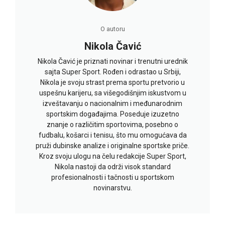
O autoru
Nikola Čavić
Nikola Čavić je priznati novinar i trenutni urednik
sajta Super Sport. Rođen i odrastao u Srbiji,
Nikola je svoju strast prema sportu pretvorio u
uspešnu karijeru, sa višegodišnjim iskustvom u
izveštavanju o nacionalnim i međunarodnim
sportskim događajima. Poseduje izuzetno
znanje o različitim sportovima, posebno o
fudbalu, košarci i tenisu, što mu omogućava da
pruži dubinske analize i originalne sportske priče.
Kroz svoju ulogu na čelu redakcije Super Sport,
Nikola nastoji da održi visok standard
profesionalnosti i tačnosti u sportskom
novinarstvu.