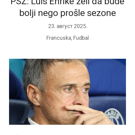
PSŽ: Luis Enrike želi da bude
bolji nego prošle sezone
23. август 2025.
Francuska
,
Fudbal