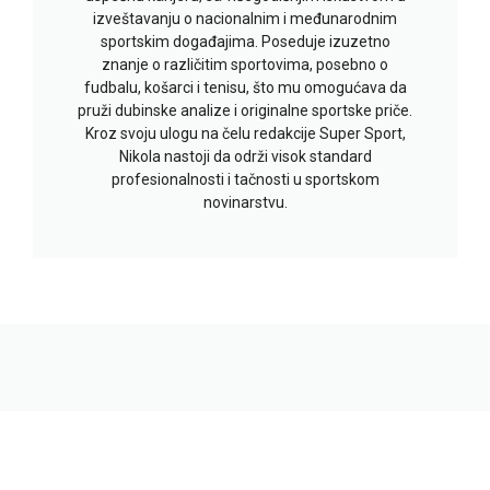
izveštavanju o nacionalnim i međunarodnim
sportskim događajima. Poseduje izuzetno
znanje o različitim sportovima, posebno o
fudbalu, košarci i tenisu, što mu omogućava da
pruži dubinske analize i originalne sportske priče.
Kroz svoju ulogu na čelu redakcije Super Sport,
Nikola nastoji da održi visok standard
profesionalnosti i tačnosti u sportskom
novinarstvu.