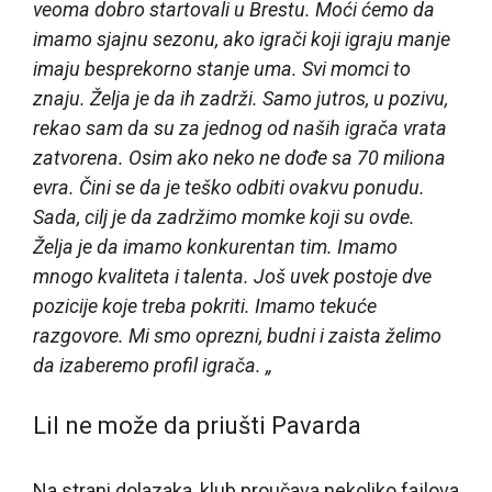
veoma dobro startovali u Brestu. Moći ćemo da
imamo sjajnu sezonu, ako igrači koji igraju manje
imaju besprekorno stanje uma. Svi momci to
znaju. Želja je da ih zadrži. Samo jutros, u pozivu,
rekao sam da su za jednog od naših igrača vrata
zatvorena. Osim ako neko ne dođe sa 70 miliona
evra. Čini se da je teško odbiti ovakvu ponudu.
Sada, cilj je da zadržimo momke koji su ovde.
Želja je da imamo konkurentan tim. Imamo
mnogo kvaliteta i talenta. Još uvek postoje dve
pozicije koje treba pokriti. Imamo tekuće
razgovore. Mi smo oprezni, budni i zaista želimo
da izaberemo profil igrača. „
Lil ne može da priušti Pavarda
Na strani dolazaka, klub proučava nekoliko fajlova