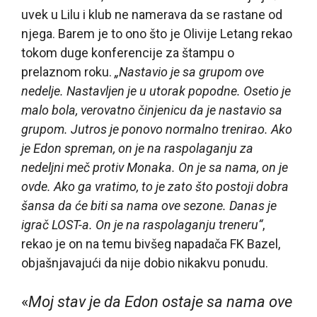
uvek u Lilu i klub ne namerava da se rastane od
njega. Barem je to ono što je Olivije Letang rekao
tokom duge konferencije za štampu o
prelaznom roku.
„Nastavio je sa grupom ove
nedelje. Nastavljen je u utorak popodne. Osetio je
malo bola, verovatno činjenicu da je nastavio sa
grupom. Jutros je ponovo normalno trenirao. Ako
je Edon spreman, on je na raspolaganju za
nedeljni meč protiv Monaka. On je sa nama, on je
ovde. Ako ga vratimo, to je zato što postoji dobra
šansa da će biti sa nama ove sezone. Danas je
igrač LOST-a. On je na raspolaganju treneru“
,
rekao je on na temu bivšeg napadača FK Bazel,
objašnjavajući da nije dobio nikakvu ponudu.
«
Moj stav je da Edon ostaje sa nama ove