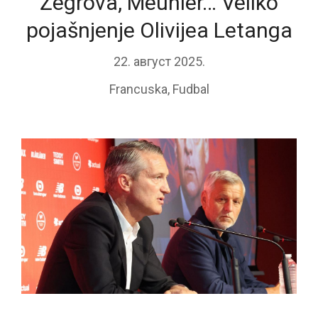
Žegrova, Meunier… Veliko
pojašnjenje Olivijea Letanga
22. август 2025.
Francuska
,
Fudbal