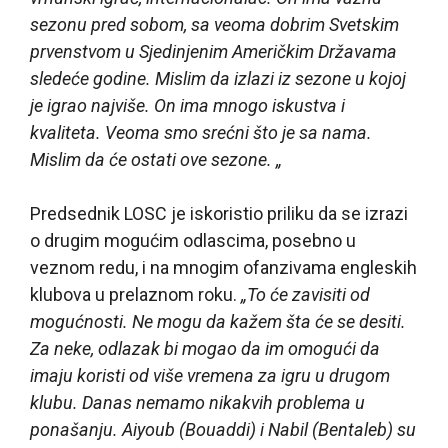
sezonu pred sobom, sa veoma dobrim Svetskim
prvenstvom u Sjedinjenim Američkim Državama
sledeće godine. Mislim da izlazi iz sezone u kojoj
je igrao najviše. On ima mnogo iskustva i
kvaliteta. Veoma smo srećni što je sa nama.
Mislim da će ostati ove sezone. „
Predsednik LOSC je iskoristio priliku da se izrazi
o drugim mogućim odlascima, posebno u
veznom redu, i na mnogim ofanzivama engleskih
klubova u prelaznom roku.
„To će zavisiti od
mogućnosti. Ne mogu da kažem šta će se desiti.
Za neke, odlazak bi mogao da im omogući da
imaju koristi od više vremena za igru u drugom
klubu. Danas nemamo nikakvih problema u
ponašanju. Aiyoub (Bouaddi) i Nabil (Bentaleb) su