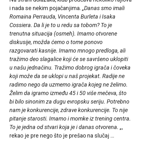
i nada se nekim pojačanjima.
„Danas smo imali
Romaina Perrauda, Vincenta Burleta i Isaka
Cossiera. Da li je to u redu sa tobom? To je
trenutna situacija (osmeh). Imamo otvorene
diskusije, možda ćemo o tome ponovo
razgovarati kasnije. Imamo mnogo predloga, ali
tražimo deo slagalice koji će se savršeno uklopiti
u našu jednačinu. Tražimo dobrog igrača i čoveka
koji može da se uklopi u naš projekat. Radije ne
radimo nego da uzmemo igrača kojeg ne želimo.
Želim da igramo između 45 i 50 više mečeva, što
bi bilo sinonim za dugu evropsku seriju. Potrebno
nam je konkurencije, zdrave konkurencije. To nije
pitanje starosti. Imamo i momke iz trening centra.
To je jedna od stvari koja je i danas otvorena. „
,
rekao je pre nego što je prešao na slučaj …