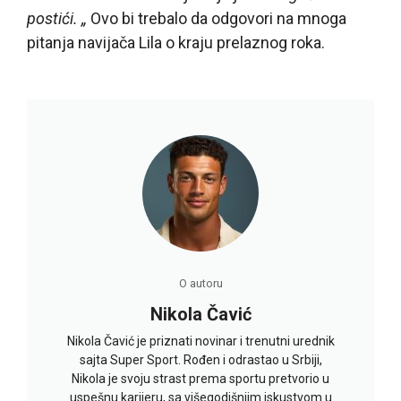
postići. „
Ovo bi trebalo da odgovori na mnoga
pitanja navijača Lila o kraju prelaznog roka.
O autoru
Nikola Čavić
Nikola Čavić je priznati novinar i trenutni urednik
sajta Super Sport. Rođen i odrastao u Srbiji,
Nikola je svoju strast prema sportu pretvorio u
uspešnu karijeru, sa višegodišnjim iskustvom u