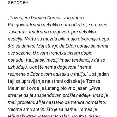
sezone
»
„Poznajem Damien Comolli vrlo dobro.
Razgovarali smo nekoliko puta otkako je preuzeo
Juventus. Imali smo razgovore pre nekoliko
nedelja. Vrata su možda bila malo otvorenija nego
što su danas. Moj stav je da Edon ostaje sa nama
ove sezone. U ovom trenutku nisam dobio
ponudu. Italijanski mediji imaju tendenciju da se
uzbuđuju. Uopšte nema dogovora i nema
razmene o Edonovom odlasku u Italiju.“
Još jedan
fajl za upravljanje na strani odlaska je Tomas
Meunier. I ovde je Letang bio vrlo jasan.
„Prva
stvar je da je suspendovan prošle nedelje. Imao je
mali problem, ali je nastavio da trenira normalno.
Veoma smo srećni što je sa nama. Tomas je
vrhunski igrač, internacionalac. On ima važnu