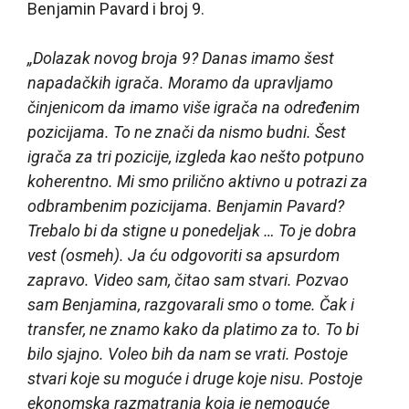
Benjamin Pavard i broj 9.
„Dolazak novog broja 9? Danas imamo šest
napadačkih igrača. Moramo da upravljamo
činjenicom da imamo više igrača na određenim
pozicijama. To ne znači da nismo budni. Šest
igrača za tri pozicije, izgleda kao nešto potpuno
koherentno. Mi smo prilično aktivno u potrazi za
odbrambenim pozicijama. Benjamin Pavard?
Trebalo bi da stigne u ponedeljak … To je dobra
vest (osmeh). Ja ću odgovoriti sa apsurdom
zapravo. Video sam, čitao sam stvari. Pozvao
sam Benjamina, razgovarali smo o tome. Čak i
transfer, ne znamo kako da platimo za to. To bi
bilo sjajno. Voleo bih da nam se vrati. Postoje
stvari koje su moguće i druge koje nisu. Postoje
ekonomska razmatranja koja je nemoguće