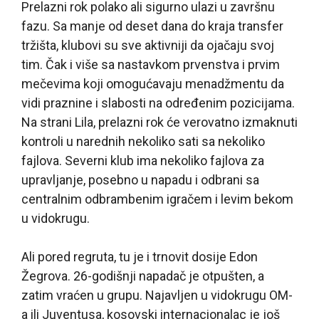
Prelazni rok polako ali sigurno ulazi u završnu
fazu. Sa manje od deset dana do kraja transfer
tržišta, klubovi su sve aktivniji da ojačaju svoj
tim. Čak i više sa nastavkom prvenstva i prvim
mečevima koji omogućavaju menadžmentu da
vidi praznine i slabosti na određenim pozicijama.
Na strani Lila, prelazni rok će verovatno izmaknuti
kontroli u narednih nekoliko sati sa nekoliko
fajlova. Severni klub ima nekoliko fajlova za
upravljanje, posebno u napadu i odbrani sa
centralnim odbrambenim igračem i levim bekom
u vidokrugu.
Ali pored regruta, tu je i trnovit dosije Edon
Žegrova. 26-godišnji napadač je otpušten, a
zatim vraćen u grupu. Najavljen u vidokrugu OM-
a ili Juventusa, kosovski internacionalac je još