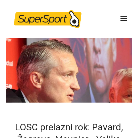
Skip
to
ME
content
LOSC prelazni rok: Pavard,