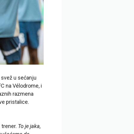
 svež u sećanju
FC na Vélodrome, i
raznih razmena
e pristalice.
i trener.
To je jaka,