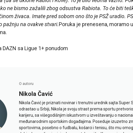
a (da se uklone Rabiot i Rove). To je bilo veoma važno. 
 ne bismo zažalili zbog odsustva Rabiota. To će biti teško
inom živaca. Imate pred sobom ono što je PSŽ uradio. PSŽ
o pažnju na ovakve stvari.
Poruka je prenesena, moramo uz
na.
na DAZN sa Ligue 1+ ponudom
O autoru
Nikola Čavić
Nikola Čavić je priznati novinar i trenutni urednik sajta Super 
odrastao u Srbiji, Nikola je svoju strast prema sportu pretvor
karijeru, sa višegodišnjim iskustvom u izveštavanju o naciona
međunarodnim sportskim događajima. Poseduje izuzetno znan
sportovima, posebno o fudbalu, košarci i tenisu, što mu omo