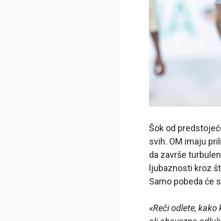
Šok od predstojeć
svih. OM imaju pri
da završe turbule
ljubaznosti kroz št
Samo pobeda će sm
«
Reči odlete, kako 