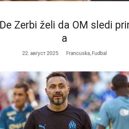
De Zerbi želi da OM sledi pr
a
22. август 2025.
Francuska
,
Fudbal