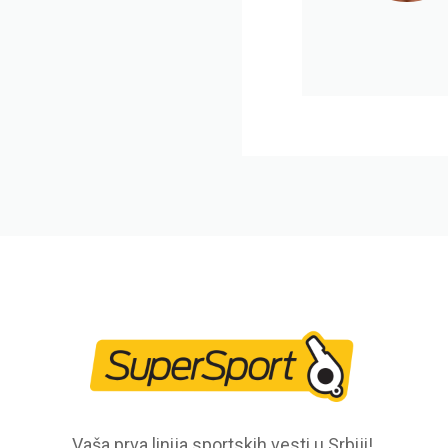
Vaša prva linija sportskih vesti u Srbiji!