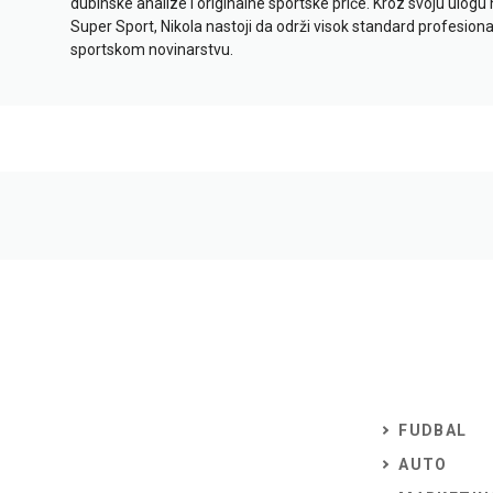
dubinske analize i originalne sportske priče. Kroz svoju ulogu 
Super Sport, Nikola nastoji da održi visok standard profesional
sportskom novinarstvu.
FUDBAL
AUTO