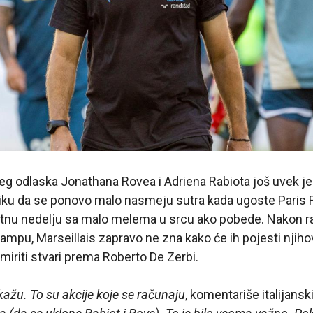
eg odlaska Jonathana Rovea i Adriena Rabiota još uvek je
liku da se ponovo malo nasmeju sutra kada ugoste Paris 
ntnu nedelju sa malo melema u srcu ako pobede. Nakon 
ampu, Marseillais zapravo ne zna kako će ih pojesti njihov
iriti stvari prema Roberto De Zerbi.
kažu. To su akcije koje se računaju
, komentariše italijansk