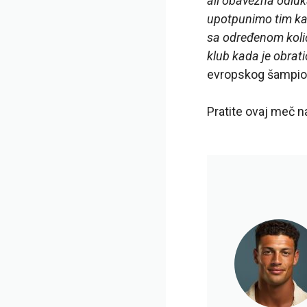
ali obavezna odluk
upotpunimo tim kako
sa određenom količ
klub kada je obrati
evropskog šampio
Pratite ovaj meč 