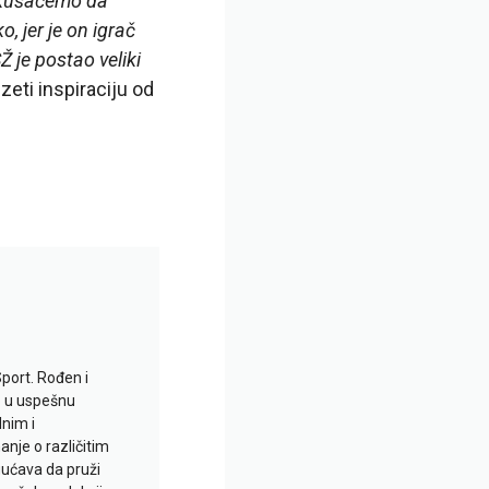
Pokušaćemo da
, jer je on igrač
 je postao veliki
eti inspiraciju od
Sport. Rođen i
io u uspešnu
lnim i
je o različitim
gućava da pruži