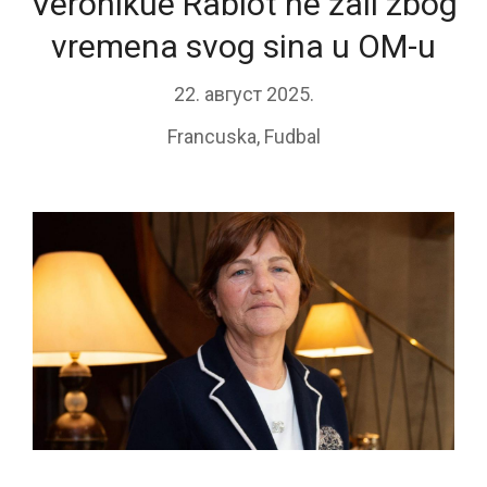
Veronikue Rabiot ne žali zbog
vremena svog sina u OM-u
22. август 2025.
Francuska
,
Fudbal