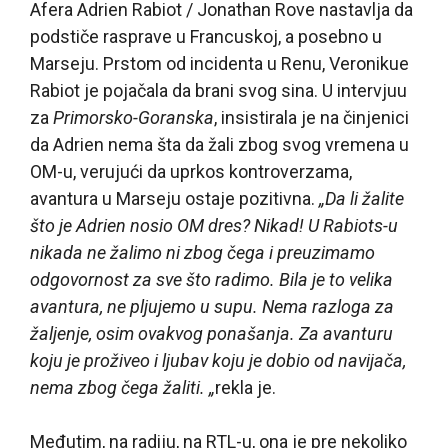
Afera Adrien Rabiot / Jonathan Rove nastavlja da
podstiče rasprave u Francuskoj, a posebno u
Marseju. Prstom od incidenta u Renu, Veronikue
Rabiot je pojačala da brani svog sina. U intervjuu
za
Primorsko-Goranska
, insistirala je na činjenici
da Adrien nema šta da žali zbog svog vremena u
OM-u, verujući da uprkos kontroverzama,
avantura u Marseju ostaje pozitivna.
„Da li žalite
što je Adrien nosio OM dres? Nikad! U Rabiots-u
nikada ne žalimo ni zbog čega i preuzimamo
odgovornost za sve što radimo. Bila je to velika
avantura, ne pljujemo u supu. Nema razloga za
žaljenje, osim ovakvog ponašanja. Za avanturu
koju je proživeo i ljubav koju je dobio od navijača,
nema zbog čega žaliti. „
rekla je.
Međutim, na radiju, na RTL-u, ona je pre nekoliko