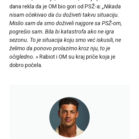
dana rekla da je OM bio gori od PSŽ-a:
„Nikada
nisam očekivao da ću doživeti takvu situaciju.
Mislio sam da smo doživeli najgore sa PSŽ-om,
pogrešio sam. Bila bi katastrofa ako ne igra
sezonu. To je situacija koju smo već iskusili, ne
želimo da ponovo prolazimo kroz nju, to je
očigledno. »
Rabiot i OM su kraj priče koja je
dobro počela.