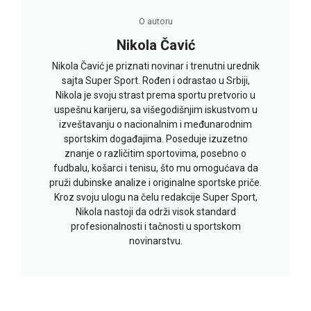
O autoru
Nikola Čavić
Nikola Čavić je priznati novinar i trenutni urednik
sajta Super Sport. Rođen i odrastao u Srbiji,
Nikola je svoju strast prema sportu pretvorio u
uspešnu karijeru, sa višegodišnjim iskustvom u
izveštavanju o nacionalnim i međunarodnim
sportskim događajima. Poseduje izuzetno
znanje o različitim sportovima, posebno o
fudbalu, košarci i tenisu, što mu omogućava da
pruži dubinske analize i originalne sportske priče.
Kroz svoju ulogu na čelu redakcije Super Sport,
Nikola nastoji da održi visok standard
profesionalnosti i tačnosti u sportskom
novinarstvu.