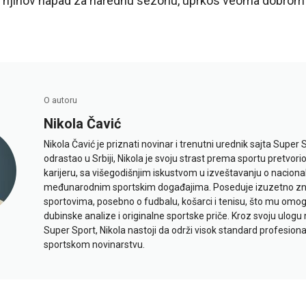
o njihov napad za narednu sezonu, uprkos veoma dobrom s
O autoru
Nikola Čavić
Nikola Čavić je priznati novinar i trenutni urednik sajta Super 
odrastao u Srbiji, Nikola je svoju strast prema sportu pretvor
karijeru, sa višegodišnjim iskustvom u izveštavanju o naciona
međunarodnim sportskim događajima. Poseduje izuzetno znan
sportovima, posebno o fudbalu, košarci i tenisu, što mu omo
dubinske analize i originalne sportske priče. Kroz svoju ulogu 
Super Sport, Nikola nastoji da održi visok standard profesional
sportskom novinarstvu.