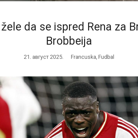
žele da se ispred Rena za B
Brobbeija
21. август 2025.
Francuska
,
Fudbal