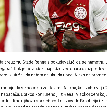
a preuzmu Stade Rennais pokušavajući da se nametnu u 
legraaf
. Dok je holandski napadač već dobro uznapredov
erni klub želi da natera odluku da ubedi Ajaks da promen
la moraju da se nose sa zahtevima Ajaksa, koji zahtevaju 
napadača. Uprkos konkurenciji iz Rena i visokoj ceni koju
 kladi na njihovu sposobnost da zavede Brobbeija i zaklj