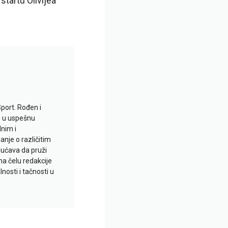
tartu Olivijea
Sport. Rođen i
io u uspešnu
lnim i
je o različitim
gućava da pruži
na čelu redakcije
nosti i tačnosti u