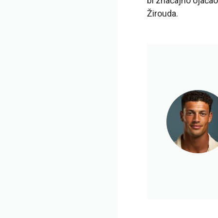
bi značajno ojača
Žirouda.