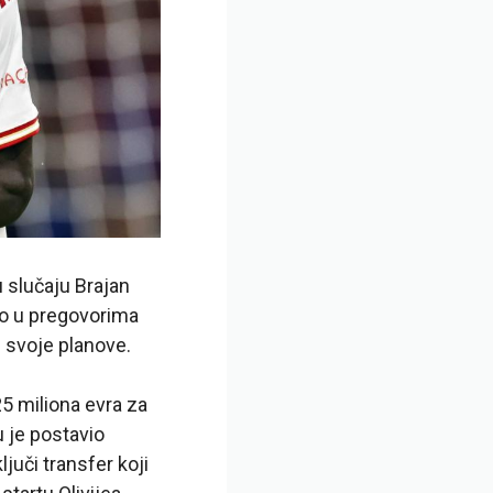
slučaju Brajan
ao u pregovorima
i svoje planove.
25 miliona evra za
 je postavio
uči transfer koji