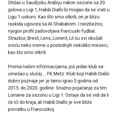
Otišao u Saudijsku Arabiju nakon sezone sa 20
golova u Ligi 1, Habib Diallo bi mogao da se vrati u
Ligu 1 uskoro. Kao što smo otkrili, on je blizu
raskida ugovora sa Al-Shababom. I neizbežno,
njegov profil zadovoljava francuski fudbal.
Strazbur, Brest, Lens, Lorient, Lil su svi okušali
sreću neko vreme u poslednjih nekoliko meseci,
kao što smo otkrili.
Prema našim informacijama, još jedan klub se
umešao u slučaj … FK Metz. Klub koji Habib Diallo
dobro poznaje jer je tamo igrao 5 godina od
2015. do 2020. godine. Snažno pojačanje za tim
Lorraine za sezonu u Ligi 1. Ostaje da se vidi da li
će ići do kraja, ali Habib Diallo je sve bliže
povratku u Francuskoj.