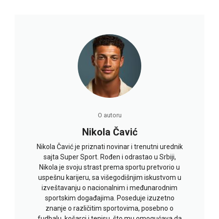
O autoru
Nikola Čavić
Nikola Čavić je priznati novinar i trenutni urednik
sajta Super Sport. Rođen i odrastao u Srbiji,
Nikola je svoju strast prema sportu pretvorio u
uspešnu karijeru, sa višegodišnjim iskustvom u
izveštavanju o nacionalnim i međunarodnim
sportskim događajima. Poseduje izuzetno
znanje o različitim sportovima, posebno o
fudbalu, košarci i tenisu, što mu omogućava da