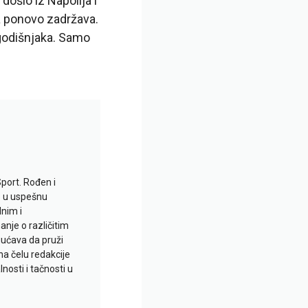
došlo iz Napolija i
ga ponovo zadržava.
-godišnjaka. Samo
Sport. Rođen i
io u uspešnu
lnim i
je o različitim
gućava da pruži
na čelu redakcije
nosti i tačnosti u