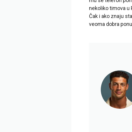
mu se telefon pono
nekoliko timova u P
Čak i ako znaju s
veoma dobra ponu