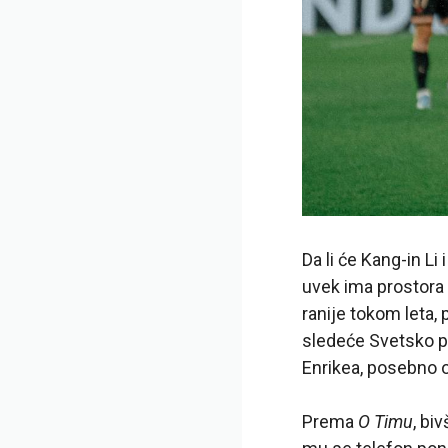
Da li će Kang-in Li
uvek ima prostora z
ranije tokom leta,
sledeće Svetsko p
Enrikea, posebno o
Prema
O Timu
, bi