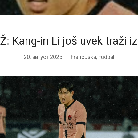
Ž: Kang-in Li još uvek traži iz
20. август 2025.
Francuska
,
Fudbal