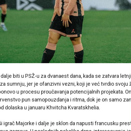
 i dalje biti u PSŽ-u za dvanaest dana, kada se zatvara letnj
a sumnju, jer je ofanzivni vezni, koji je već tvrdio svoju 
 ponovo u procesu proučavanja potencijalnih projekata. On
rvenstvo pun samopouzdanja i ritma, dok je on samo z
d dolaska u januaru Khvitcha Kvaratskhelia.
vši igrač Majorke i dalje je sklon da napusti francusku pre