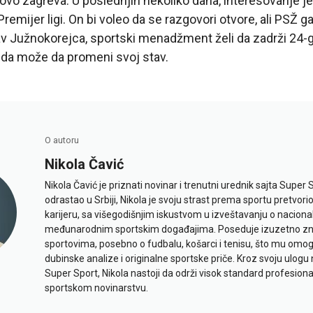
vo zagreva. U poslednjih nekoliko dana, interesovanje je 
remijer ligi. On bi voleo da se razgovori otvore, ali PSŽ 
tav Južnokorejca, sportski menadžment želi da zadrži 24
da može da promeni svoj stav.
O autoru
Nikola Čavić
Nikola Čavić je priznati novinar i trenutni urednik sajta Super 
odrastao u Srbiji, Nikola je svoju strast prema sportu pretvor
karijeru, sa višegodišnjim iskustvom u izveštavanju o naciona
međunarodnim sportskim događajima. Poseduje izuzetno znan
sportovima, posebno o fudbalu, košarci i tenisu, što mu omo
dubinske analize i originalne sportske priče. Kroz svoju ulogu 
Super Sport, Nikola nastoji da održi visok standard profesional
sportskom novinarstvu.