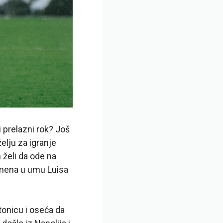
i prelazni rok? Još
želju za igranje
 želi da ode na
amena u umu Luisa
stonicu i oseća da