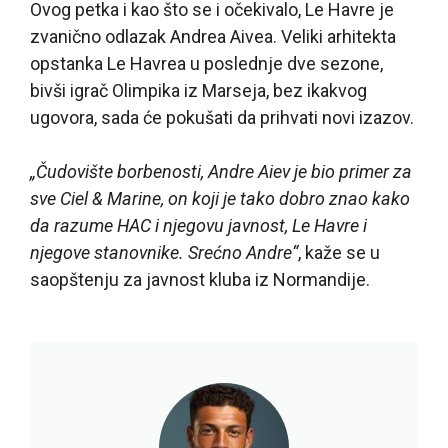
Ovog petka i kao što se i očekivalo, Le Havre je
zvanično odlazak Andrea Aivea. Veliki arhitekta
opstanka Le Havrea u poslednje dve sezone,
bivši igrač Olimpika iz Marseja, bez ikakvog
ugovora, sada će pokušati da prihvati novi izazov.
„Čudovište borbenosti, Andre Aiev je bio primer za
sve Ciel & Marine, on koji je tako dobro znao kako
da razume HAC i njegovu javnost, Le Havre i
njegove stanovnike. Srećno Andre“
, kaže se u
saopštenju za javnost kluba iz Normandije.