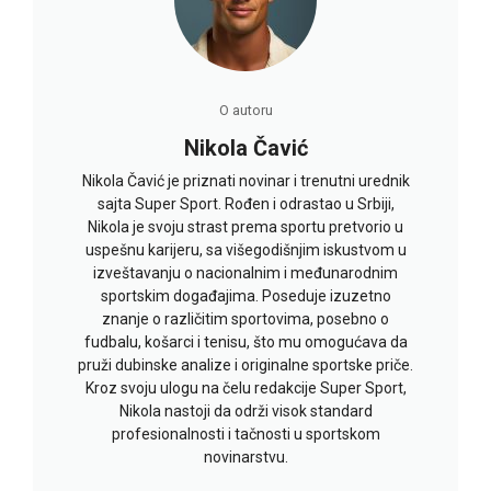
O autoru
Nikola Čavić
Nikola Čavić je priznati novinar i trenutni urednik
sajta Super Sport. Rođen i odrastao u Srbiji,
Nikola je svoju strast prema sportu pretvorio u
uspešnu karijeru, sa višegodišnjim iskustvom u
izveštavanju o nacionalnim i međunarodnim
sportskim događajima. Poseduje izuzetno
znanje o različitim sportovima, posebno o
fudbalu, košarci i tenisu, što mu omogućava da
pruži dubinske analize i originalne sportske priče.
Kroz svoju ulogu na čelu redakcije Super Sport,
Nikola nastoji da održi visok standard
profesionalnosti i tačnosti u sportskom
novinarstvu.