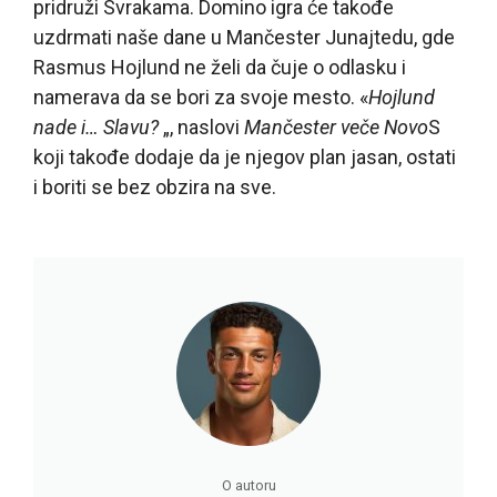
pridruži Svrakama. Domino igra će takođe
uzdrmati naše dane u Mančester Junajtedu, gde
Rasmus Hojlund ne želi da čuje o odlasku i
namerava da se bori za svoje mesto. «
Hojlund
nade i… Slavu?
„, naslovi
Mančester veče Novo
S
koji takođe dodaje da je njegov plan jasan, ostati
i boriti se bez obzira na sve.
O autoru