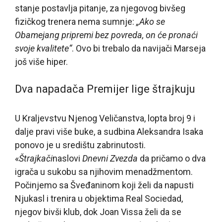
stanje postavlja pitanje, za njegovog bivšeg
fizičkog trenera nema sumnje:
„Ako se
Obamejang pripremi bez povreda, on će pronaći
svoje kvalitete“
. Ovo bi trebalo da navijači Marseja
još više hiper.
Dva napadača Premijer lige štrajkuju
U Kraljevstvu Njenog Veličanstva, lopta broj 9 i
dalje pravi više buke, a sudbina Aleksandra Isaka
ponovo je u središtu zabrinutosti.
«
Štrajkači
naslovi
Dnevni Zvezda
da pričamo o dva
igrača u sukobu sa njihovim menadžmentom.
Počinjemo sa Šveđaninom koji želi da napusti
Njukasl i trenira u objektima Real Sociedad,
njegov bivši klub, dok Joan Vissa želi da se