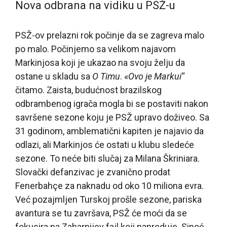
Nova odbrana na vidiku u PSŽ-u
PSŽ-ov prelazni rok počinje da se zagreva malo
po malo. Počinjemo sa velikom najavom
Markinjosa koji je ukazao na svoju želju da
ostane u skladu sa
O Timu
. «
Ovo je Markui
“
čitamo. Zaista, budućnost brazilskog
odbrambenog igrača mogla bi se postaviti nakon
savršene sezone koju je PSŽ upravo doživeo. Sa
31 godinom, amblematični kapiten je najavio da
odlazi, ali Markinjos će ostati u klubu sledeće
sezone. To neće biti slučaj za Milana Škriniara.
Slovački defanzivac je zvanično prodat
Fenerbahçe za naknadu od oko 10 miliona evra.
Već pozajmljen Turskoj prošle sezone, pariska
avantura se tu završava, PSŽ će moći da se
fokusira na Zabarnijev fajl koji napreduje. Sinoć