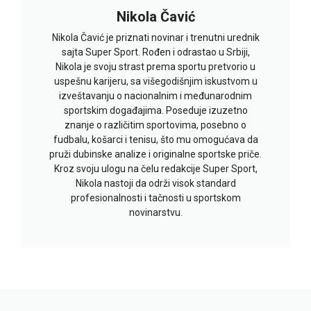
Nikola Čavić
Nikola Čavić je priznati novinar i trenutni urednik
sajta Super Sport. Rođen i odrastao u Srbiji,
Nikola je svoju strast prema sportu pretvorio u
uspešnu karijeru, sa višegodišnjim iskustvom u
izveštavanju o nacionalnim i međunarodnim
sportskim događajima. Poseduje izuzetno
znanje o različitim sportovima, posebno o
fudbalu, košarci i tenisu, što mu omogućava da
pruži dubinske analize i originalne sportske priče.
Kroz svoju ulogu na čelu redakcije Super Sport,
Nikola nastoji da održi visok standard
profesionalnosti i tačnosti u sportskom
novinarstvu.