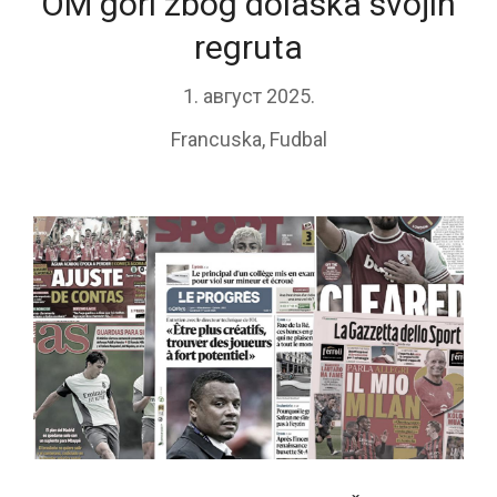
OM gori zbog dolaska svojih
regruta
1. август 2025.
Francuska
,
Fudbal