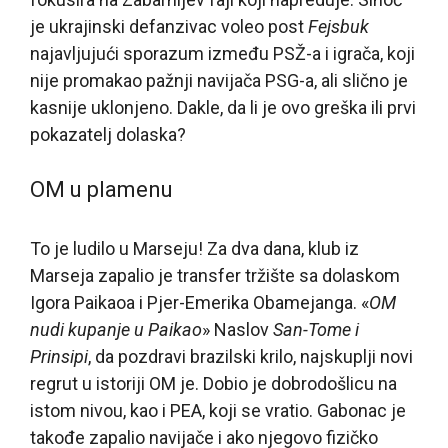
je ukrajinski defanzivac voleo post
Fejsbuk
najavljujući sporazum između PSŽ-a i igrača, koji
nije promakao pažnji navijača PSG-a, ali slično je
kasnije uklonjeno. Dakle, da li je ovo greška ili prvi
pokazatelj dolaska?
OM u plamenu
To je ludilo u Marseju! Za dva dana, klub iz
Marseja zapalio je transfer tržište sa dolaskom
Igora Paikaoa i Pjer-Emerika Obamejanga. «
OM
nudi kupanje u Paikao
» Naslov
San-Tome i
Prinsipi
, da pozdravi brazilski krilo, najskuplji novi
regrut u istoriji OM je. Dobio je dobrodošlicu na
istom nivou, kao i PEA, koji se vratio. Gabonac je
takođe zapalio navijače i ako njegovo fizičko