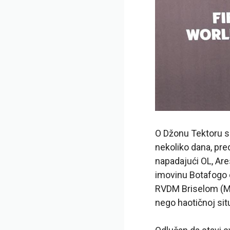
O Džonu Tektoru se
nekoliko dana, pre
napadajući OL, Are
imovinu Botafogo o
RVDM Briselom (Mol
nego haotičnoj situ