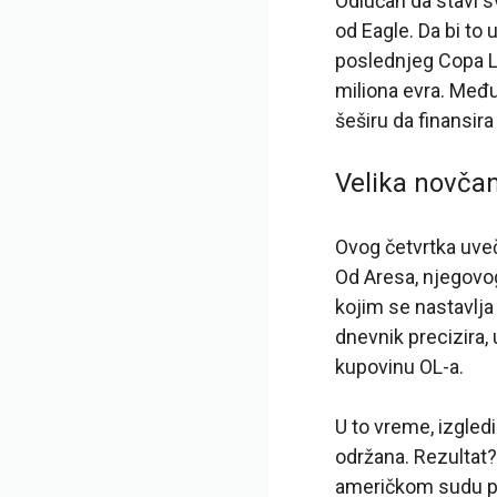
Odlučan da stavi s
od Eagle. Da bi to 
poslednjeg Copa L
miliona evra. Međ
šeširu da finansira
Velika novčan
Ovog četvrtka uve
Od Aresa, njegovog
kojim se nastavlja
dnevnik precizira, 
kupovinu OL-a.
U to vreme, izgledi
održana. Rezultat?
američkom sudu pra