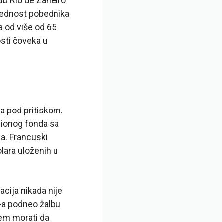
lub Rio de Žaneiro
 vrednost pobednika
a od više od 65
sti čoveka u
a pod pritiskom.
icionog fonda sa
ca. Francuski
olara uloženih u
acija nikada nije
L-a podneo žalbu
tem morati da