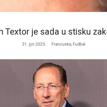
 Textor je sada u stisku za
31. јул 2025.
Francuska
,
Fudbal