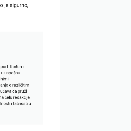
no je sigurno,
Sport. Rođen i
io u uspešnu
lnim i
je o različitim
gućava da pruži
na čelu redakcije
nosti i tačnosti u