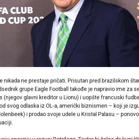
 nikada ne prestaje pričati. Prisutan pred brazilskom š
dsednik grupe Eagle Football takođe je napravio ime za s
s (njegov glavni kreditor u Lionu) i uopšte francuski fudb
d svog odlaska iz OL-a, američki biznismen – koji je izg
enbeek) i prodao svoje udele u Kristal Palasu – ponovo 
aciji.