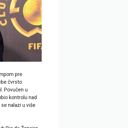
tampom pre
ebe čvrsto
al. Povučen u
ubio kontrolu nad
se nalazi u više