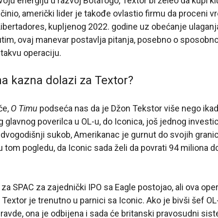
voju energiju u razvoj Botafogo, Textor bi želeo da kupi k
učinio, američki lider je takođe ovlastio firmu da proceni
ibertadores, kupljenog 2022. godine uz obećanje ulaganj
utim, ovaj manevar postavlja pitanja, posebno o sposobno
 takvu operaciju.
a kazna dolazi za Textor?
če,
O Timu
podseća nas da je Džon Tekstor više nego ikad
 glavnog poverilca u OL-u, do Iconica, još jednog invest
 dvogodišnji sukob, Amerikanac je gurnut do svojih grani
u tom pogledu, da Iconic sada želi da povrati 94 miliona d
 za SPAC za zajednički IPO sa Eagle postojao, ali ova oper
 Textor je trenutno u parnici sa Iconic. Ako je bivši šef O
vde, ona je odbijena i sada će britanski pravosudni sis