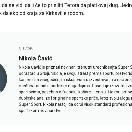
da se vidi da li će to prisiliti Tetora da plati ovaj dug. Jed
k daleko od kraja za Kirksville rodom.
O autoru
Nikola Čavić
Nikola Čavić je priznati novinar i trenutni urednik sajta Super 
odrastao u Srbiji, Nikola je svoju strast prema sportu pretvor
karijeru, sa višegodišnjim iskustvom u izveštavanju o naciona
međunarodnim sportskim događajima. Poseduje izuzetno znan
sportovima, posebno o fudbalu, košarci i tenisu, što mu omo
dubinske analize i originalne sportske priče. Kroz svoju ulogu 
Super Sport, Nikola nastoji da održi visok standard profesional
sportskom novinarstvu.