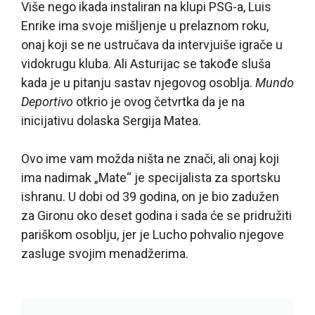
Više nego ikada instaliran na klupi PSG-a, Luis
Enrike ima svoje mišljenje u prelaznom roku,
onaj koji se ne ustručava da intervjuiše igrače u
vidokrugu kluba. Ali Asturijac se takođe sluša
kada je u pitanju sastav njegovog osoblja.
Mundo
Deportivo
otkrio je ovog četvrtka da je na
inicijativu dolaska Sergija Matea.
Ovo ime vam možda ništa ne znači, ali onaj koji
ima nadimak „Mate“ je specijalista za sportsku
ishranu. U dobi od 39 godina, on je bio zadužen
za Gironu oko deset godina i sada će se pridružiti
pariškom osoblju, jer je Lucho pohvalio njegove
zasluge svojim menadžerima.