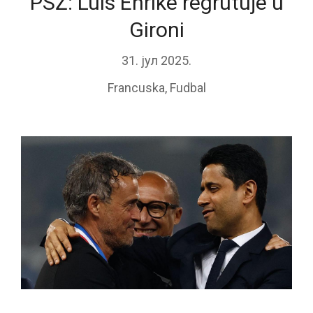
PSŽ: Luis Enrike regrutuje u
Gironi
31. јул 2025.
Francuska
,
Fudbal