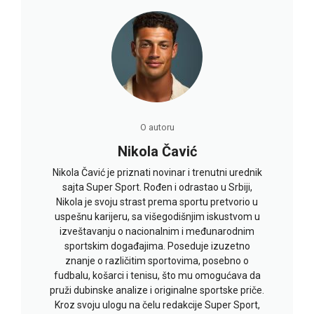
O autoru
Nikola Čavić
Nikola Čavić je priznati novinar i trenutni urednik
sajta Super Sport. Rođen i odrastao u Srbiji,
Nikola je svoju strast prema sportu pretvorio u
uspešnu karijeru, sa višegodišnjim iskustvom u
izveštavanju o nacionalnim i međunarodnim
sportskim događajima. Poseduje izuzetno
znanje o različitim sportovima, posebno o
fudbalu, košarci i tenisu, što mu omogućava da
pruži dubinske analize i originalne sportske priče.
Kroz svoju ulogu na čelu redakcije Super Sport,