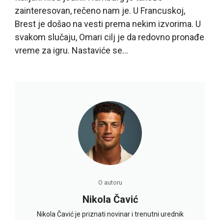
zainteresovan, rečeno nam je. U Francuskoj,
Brest je došao na vesti prema nekim izvorima. U
svakom slučaju, Omari cilj je da redovno pronađe
vreme za igru. Nastaviće se…
O autoru
Nikola Čavić
Nikola Čavić je priznati novinar i trenutni urednik