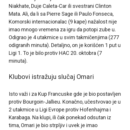
Niakhate, Duje Caleta-Car ili svestrani Clinton
Mata. Ali, da li sa Pierre Sage ili Paulo Fonseca,
Komorski internacionalac (9 kape) nažalost nije
imao mnogo vremena za igru da potopi zube u.
Odigrao je 4 utakmice u svim takmičenjima (277
odigranih minuta). Detaljno, on je korišćen 1 put u
Ligi 1. To je bilo protiv HAC 20. oktobra (7
minuta).
Klubovi istražuju slučaj Omari
Isto važi i za Kup Francuske gde je bio postavljen
protiv Bourgoin-Jallieu. Konačno, učestvovao je u
2 utakmice u Ligi Evrope protiv Hofenhajma i
Karabaga. Na klupi, ili čak ponekad odsutan iz
tima, Omari je bio strpljiv i uvek je imao