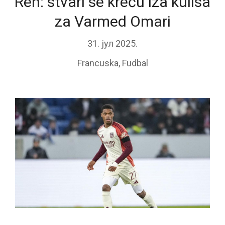
Ren: stvari se kreću iza kulisa
za Varmed Omari
31. јул 2025.
Francuska
,
Fudbal