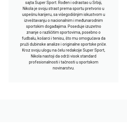
sajta Super Sport. Rođen i odrastao u Srbiji,
Nikola je svoju strast prema sportu pretvorio u
uspešnu karijeru, sa višegodišnjim iskustvom u
izveštavanju o nacionalnim i međunarodnim
sportskim događajima. Poseduje izuzetno
znanje o različitim sportovima, posebno o
fudbalu, košarci i tenisu, što mu omogućava da
pruži dubinske analize i originalne sportske priče.
Kroz svoju ulogu na čelu redakcije Super Sport,
Nikola nastoji da održi visok standard
profesionalnosti i tačnosti u sportskom
novinarstvu.