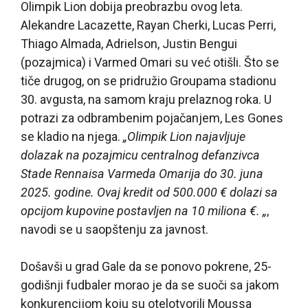
Olimpik Lion dobija preobrazbu ovog leta.
Alekandre Lacazette, Rayan Cherki, Lucas Perri,
Thiago Almada, Adrielson, Justin Bengui
(pozajmica) i Varmed Omari su već otišli. Što se
tiče drugog, on se pridružio Groupama stadionu
30. avgusta, na samom kraju prelaznog roka. U
potrazi za odbrambenim pojačanjem, Les Gones
se kladio na njega.
„Olimpik Lion najavljuje
dolazak na pozajmicu centralnog defanzivca
Stade Rennaisa Varmeda Omarija do 30. juna
2025. godine. Ovaj kredit od 500.000 € dolazi sa
opcijom kupovine postavljen na 10 miliona €. „
,
navodi se u saopštenju za javnost.
Došavši u grad Gale da se ponovo pokrene, 25-
godišnji fudbaler morao je da se suoči sa jakom
konkurencijom koju su otelotvorili Moussa