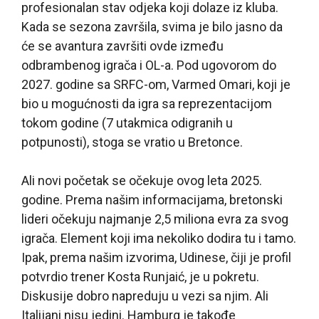
profesionalan stav odjeka koji dolaze iz kluba.
Kada se sezona završila, svima je bilo jasno da
će se avantura završiti ovde između
odbrambenog igrača i OL-a. Pod ugovorom do
2027. godine sa SRFC-om, Varmed Omari, koji je
bio u mogućnosti da igra sa reprezentacijom
tokom godine (7 utakmica odigranih u
potpunosti), stoga se vratio u Bretonce.
Ali novi početak se očekuje ovog leta 2025.
godine. Prema našim informacijama, bretonski
lideri očekuju najmanje 2,5 miliona evra za svog
igrača. Element koji ima nekoliko dodira tu i tamo.
Ipak, prema našim izvorima, Udinese, čiji je profil
potvrdio trener Kosta Runjaić, je u pokretu.
Diskusije dobro napreduju u vezi sa njim. Ali
Italijani nisu jedini. Hamburg je takođe