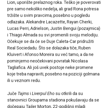
Lion, uporište prelaznog roka. Teško je poverovati
pre samo nekoliko nedelja, ali grad Rona potresa
tržište u svim pravcima, posebno u pogledu
odlazaka. Alekandre Lacazette, Rayan Cherki,
Lucas Perri, Adrielson, Justin Bengui (pozajmica)
i Thiago Almada su svi promenili svoju melodiju.
Očekuje se da će se Duje Caleta-Car pridružiti
Real Sociedadu. Što se dolazaka tiče, Ruben
Kluivert i Afonso Moreira su već tamo, a da ne
pominjemo neočekivani povratak Nicolasa
Tagliafica. Ali još uvek postoje neke promene
koje treba napraviti, posebno na poziciji golmana
ili u veznom redu.
Juče
Tajms
i
Liverpul Eho
su otkrili da su
stanovnici Groupama stadiona pokušavaju da se
dočepaju Tajler Morton, 22-godišnji mladi