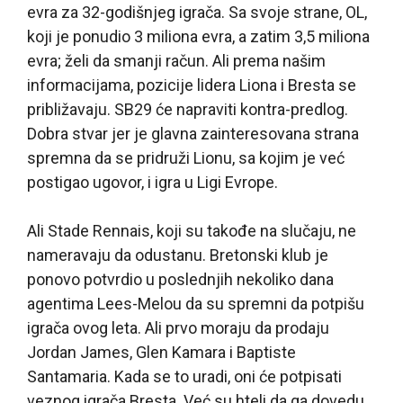
evra za 32-godišnjeg igrača. Sa svoje strane, OL,
koji je ponudio 3 miliona evra, a zatim 3,5 miliona
evra; želi da smanji račun. Ali prema našim
informacijama, pozicije lidera Liona i Bresta se
približavaju. SB29 će napraviti kontra-predlog.
Dobra stvar jer je glavna zainteresovana strana
spremna da se pridruži Lionu, sa kojim je već
postigao ugovor, i igra u Ligi Evrope.
Ali Stade Rennais, koji su takođe na slučaju, ne
nameravaju da odustanu. Bretonski klub je
ponovo potvrdio u poslednjih nekoliko dana
agentima Lees-Melou da su spremni da potpišu
igrača ovog leta. Ali prvo moraju da prodaju
Jordan James, Glen Kamara i Baptiste
Santamaria. Kada se to uradi, oni će potpisati
veznog igrača Bresta. Već su hteli da ga dovedu