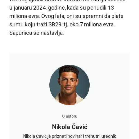
u januaru 2024. godine, kada su ponudili 13
miliona evra. Ovog leta, oni su spremni da plate
sumu koju traži SB29, tj. oko 7 miliona evra.
Sapunica se nastavlja.
O autoru
Nikola Čavić
Nikola Čavić je priznati novinar i trenutni urednik