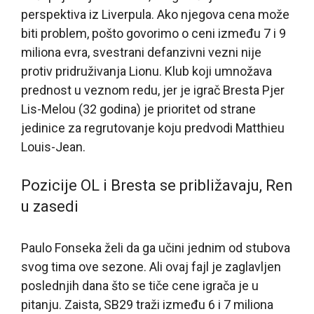
perspektiva iz Liverpula. Ako njegova cena može
biti problem, pošto govorimo o ceni između 7 i 9
miliona evra, svestrani defanzivni vezni nije
protiv pridruživanja Lionu. Klub koji umnožava
prednost u veznom redu, jer je igrač Bresta Pjer
Lis-Melou (32 godina) je prioritet od strane
jedinice za regrutovanje koju predvodi Matthieu
Louis-Jean.
Pozicije OL i Bresta se približavaju, Ren
u zasedi
Paulo Fonseka želi da ga učini jednim od stubova
svog tima ove sezone. Ali ovaj fajl je zaglavljen
poslednjih dana što se tiče cene igrača je u
pitanju. Zaista, SB29 traži između 6 i 7 miliona