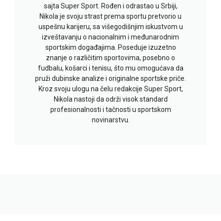
sajta Super Sport. Rođen i odrastao u Srbiji,
Nikola je svoju strast prema sportu pretvorio u
uspešnu karijeru, sa višegodišnjim iskustvom u
izveštavanju o nacionalnim i međunarodnim
sportskim događajima. Poseduje izuzetno
znanje o različitim sportovima, posebno o
fudbalu, košarci i tenisu, što mu omogućava da
pruži dubinske analize i originalne sportske priče.
Kroz svoju ulogu na čelu redakcije Super Sport,
Nikola nastoji da održi visok standard
profesionalnosti i tačnosti u sportskom
novinarstvu.