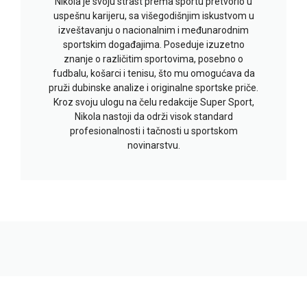
Nikola je svoju strast prema sportu pretvorio u
uspešnu karijeru, sa višegodišnjim iskustvom u
izveštavanju o nacionalnim i međunarodnim
sportskim događajima. Poseduje izuzetno
znanje o različitim sportovima, posebno o
fudbalu, košarci i tenisu, što mu omogućava da
pruži dubinske analize i originalne sportske priče.
Kroz svoju ulogu na čelu redakcije Super Sport,
Nikola nastoji da održi visok standard
profesionalnosti i tačnosti u sportskom
novinarstvu.