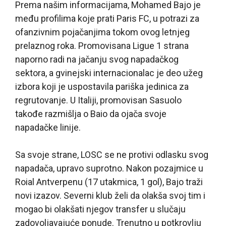
Prema našim informacijama, Mohamed Bajo je
među profilima koje prati Paris FC, u potrazi za
ofanzivnim pojačanjima tokom ovog letnjeg
prelaznog roka. Promovisana Ligue 1 strana
naporno radi na jačanju svog napadačkog
sektora, a gvinejski internacionalac je deo užeg
izbora koji je uspostavila pariška jedinica za
regrutovanje. U Italiji, promovisan Sasuolo
takođe razmišlja o Baio da ojača svoje
napadačke linije.
Sa svoje strane, LOSC se ne protivi odlasku svog
napadača, upravo suprotno. Nakon pozajmice u
Roial Antverpenu (17 utakmica, 1 gol), Bajo traži
novi izazov. Severni klub želi da olakša svoj tim i
mogao bi olakšati njegov transfer u slučaju
zadovoljavajuće ponude. Trenutno u potkrovlju