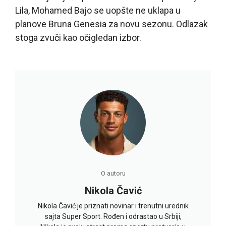
Lila, Mohamed Bajo se uopšte ne uklapa u
planove Bruna Genesia za novu sezonu. Odlazak
stoga zvuči kao očigledan izbor.
O autoru
Nikola Čavić
Nikola Čavić je priznati novinar i trenutni urednik
sajta Super Sport. Rođen i odrastao u Srbiji,