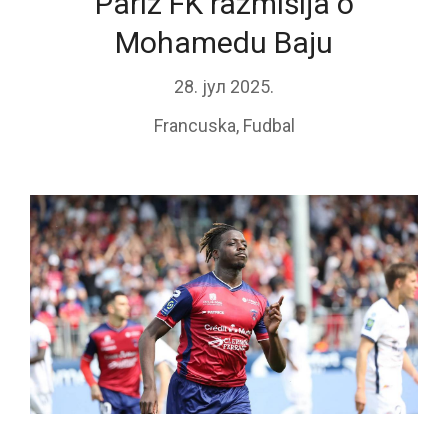
Pariz FK razmišlja o
Mohamedu Baju
28. јул 2025.
Francuska
,
Fudbal