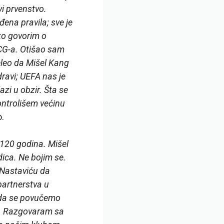
vi prvenstvo.
ena pravila; sve je
ako govorim o
CG-a. Otišao sam
eleo da Mišel Kang
zdravi; UEFA nas je
zi u obzir. Šta se
ontrolišem većinu
o.
 120 godina. Mišel
ica. Ne bojim se.
 Nastaviću da
partnerstva u
 da se povučemo
ri. Razgovaram sa