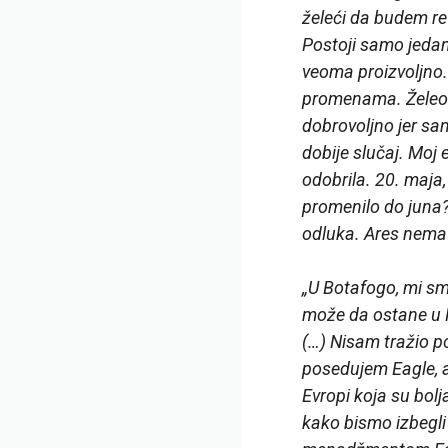
želeći da budem ref
Postoji samo jedan
veoma proizvoljno. 
promenama. Želeo 
dobrovoljno jer sa
dobije slučaj. Moj e
odobrila. 20. maja,
promenilo do juna?
odluka. Ares nema
„U Botafogo, mi sm
može da ostane u F
(…) Nisam tražio 
posedujem Eagle, al
Evropi koja su bo
kako bismo izbegli 