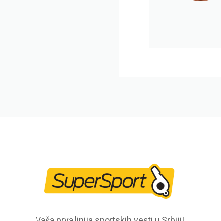
Vaša prva linija sportskih vesti u Srbiji!