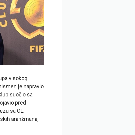
tupa visokog
znismen je napravio
klub suočio sa
pojavio pred
vezu sa OL.
ijskih aranžmana,