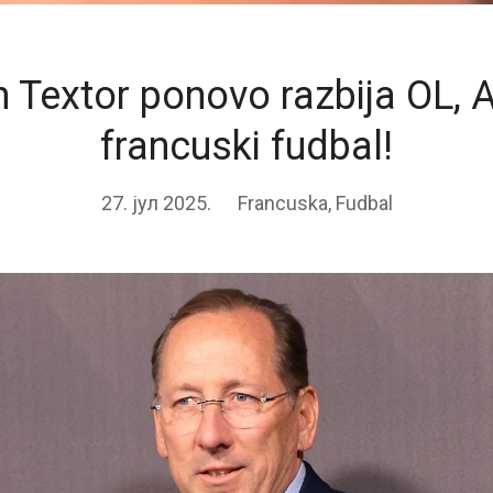
 Textor ponovo razbija OL, A
francuski fudbal!
27. јул 2025.
Francuska
,
Fudbal