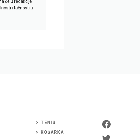
na čelu redakcije
nosti i tačnosti u
TENIS
KOŠARKA