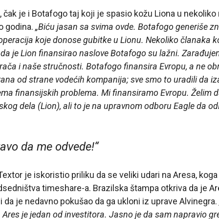
, čak je i Botafogo taj koji je spasio kožu Liona u nekoliko
o godina.
„Biću jasan sa svima ovde. Botafogo generiše zn
operacija koje donose gubitke u Lionu. Nekoliko članaka koj
 da je Lion finansirao naslove Botafogo su lažni. Zarađuj
grača i naše stručnosti. Botafogo finansira Evropu, a ne o
irana od strane vodećih kompanija; sve smo to uradili da i
ma finansijskih problema. Mi finansiramo Evropu. Želim 
kog dela (Lion), ali to je na upravnom odboru Eagle da odl
avo da me odvede!“
xtor je iskoristio priliku da se veliki udari na Aresa, koga
edsedništva timeshare-a. Brazilska štampa otkriva da je A
i da je nedavno pokušao da ga ukloni iz uprave Alvinegra.
a Ares je jedan od investitora. Jasno je da sam napravio g