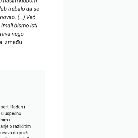
mo našim klubom
lub trebalo da se
enovao. (…) Već
Imali bismo isti
prava nego
sa između
Sport. Rođen i
io u uspešnu
lnim i
je o različitim
gućava da pruži