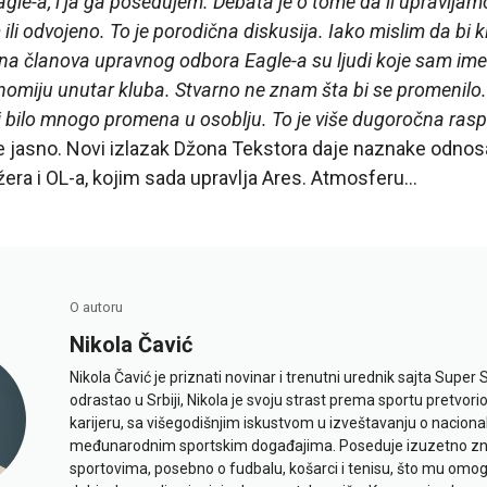
e-a, i ja ga posedujem. Debata je o tome da li upravlja
li odvojeno. To je porodična diskusija. Iako mislim da bi k
ina članova upravnog odbora Eagle-a su ljudi koje sam im
omiju unutar kluba. Stvarno ne znam šta bi se promenilo. 
 bilo mnogo promena u osoblju. To je više dugoročna ras
e jasno. Novi izlazak Džona Tekstora daje naznake odno
ra i OL-a, kojim sada upravlja Ares. Atmosferu…
O autoru
Nikola Čavić
Nikola Čavić je priznati novinar i trenutni urednik sajta Super 
odrastao u Srbiji, Nikola je svoju strast prema sportu pretvor
karijeru, sa višegodišnjim iskustvom u izveštavanju o naciona
međunarodnim sportskim događajima. Poseduje izuzetno znan
sportovima, posebno o fudbalu, košarci i tenisu, što mu omo