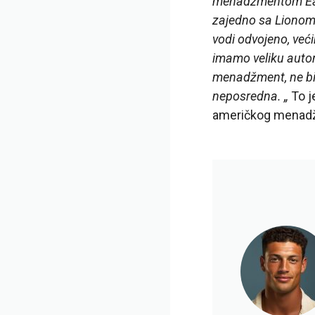
menadžmentom Eagl
zajedno sa Lionom i
vodi odvojeno, već
imamo veliku auton
menadžment, ne bi
neposredna. „
To j
američkog menadže