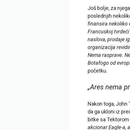
Još bolje, za njega
poslednjih nekolik
finansira nekoliko 
Francuskoj tvrdeći
naslova, prodaje i
organizacija revid
Nema rasprave. Ne
Botafogo od evrops
početku.
„Ares nema pr
Nakon toga, John Te
da ga ukloni iz pr
bitke sa Tektorom 
akcionar Eagle-a, 