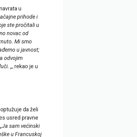
 navrata u
ačajne prihode i
e ste pročitali u
emo novac od
brnuto. Mi smo
zađemo u javnost;
da odvojim
uči. „
, rekao je u
 optužuje da želi
res usred pravne
„Ja sam većinski
reške u Francuskoj