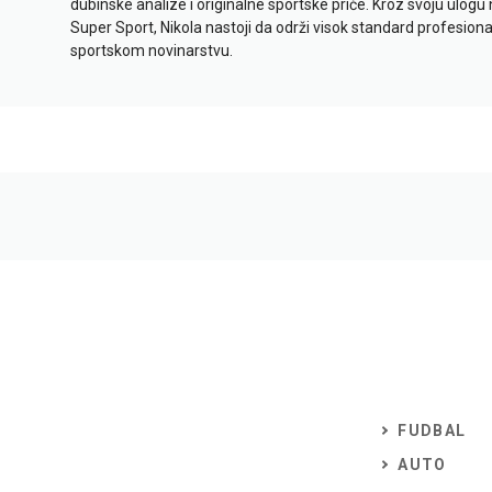
dubinske analize i originalne sportske priče. Kroz svoju ulogu 
Super Sport, Nikola nastoji da održi visok standard profesional
sportskom novinarstvu.
FUDBAL
AUTO