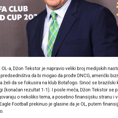
 OL-a, Džon Tekstor je napravio veliki broj medijskih nas
iz predsedništva da bi mogao da prođe DNCG, američki bi
a želi da se fokusira na klub Botafogo. Sinoć se brazilski 
gi (konačan rezultat 1-1). I posle meča, Džon Tekstor se 
ovaraju o nekoliko tema, a posebno finansijsku stranu i 
agle Football prekinuo je glasine da je OL, putem finans
o.