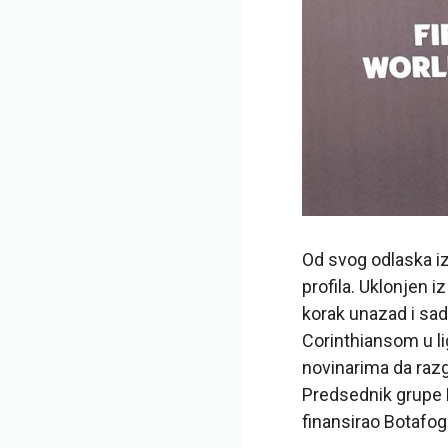
Od svog odlaska iz
profila. Uklonjen 
korak unazad i sad
Corinthiansom u li
novinarima da razg
Predsednik grupe E
finansirao Botafog