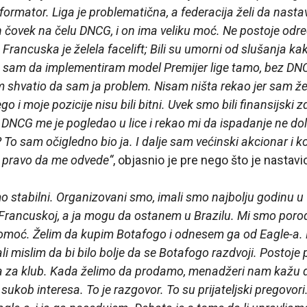
ormator. Liga je problematična, a federacija želi da nasta
 čovek na čelu DNCG, i on ima veliku moć. Ne postoje određ
Francuska je želela facelift; Bili su umorni od slušanja k
sam da implementiram model Premijer lige tamo, bez DN
m shvatio da sam ja problem. Nisam ništa rekao jer sam ž
go i moje pozicije nisu bili bitni. Uvek smo bili finansijski 
 DNCG me je pogledao u lice i rekao mi da ispadanje ne dola
 To sam očigledno bio ja. I dalje sam većinski akcionar i k
 pravo da me odvede“
, objasnio je pre nego što je nastavi
o stabilni. Organizovani smo, imali smo najbolju godinu u
rancuskoj, a ja mogu da ostanem u Brazilu. Mi smo porod
pomoć. Želim da kupim Botafogo i odnesem ga od Eagle-a.
i mislim da bi bilo bolje da se Botafogo razdvoji. Postoje 
lja za klub. Kada želimo da prodamo, menadžeri nam kažu
sukob interesa. To je razgovor. To su prijateljski pregovo