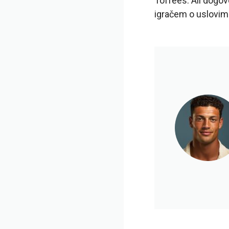
Toffees. Ali dogov
igračem o uslovima