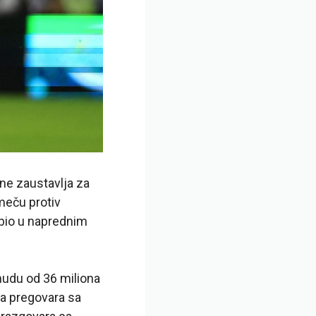
 ne zaustavlja za
meču protiv
 bio u naprednim
nudu od 36 miliona
da pregovara sa