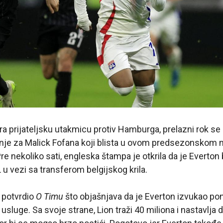
ra prijateljsku utakmicu protiv Hamburga, prelazni rok se
nje za Malick Fofana koji blista u ovom predsezonskom 
e nekoliko sati, engleska štampa je otkrila da je Everton
u vezi sa transferom belgijskog krila.
 potvrdio
O Timu
što objašnjava da je Everton izvukao po
usluge. Sa svoje strane, Lion traži 40 miliona i nastavlja 