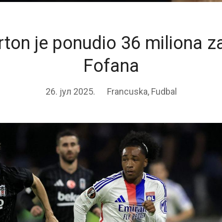
rton je ponudio 36 miliona z
Fofana
26. јул 2025.
Francuska
,
Fudbal