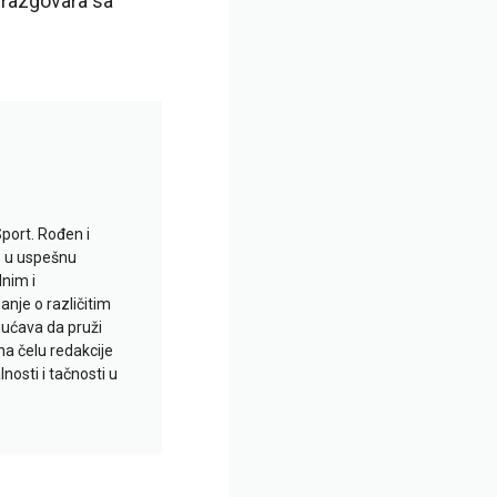
 razgovara sa
Sport. Rođen i
io u uspešnu
lnim i
je o različitim
gućava da pruži
na čelu redakcije
nosti i tačnosti u