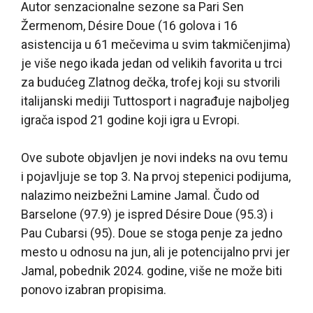
Autor senzacionalne sezone sa Pari Sen
Žermenom, Désire Doue (16 golova i 16
asistencija u 61 mečevima u svim takmičenjima)
je više nego ikada jedan od velikih favorita u trci
za budućeg Zlatnog dečka, trofej koji su stvorili
italijanski mediji Tuttosport i nagrađuje najboljeg
igrača ispod 21 godine koji igra u Evropi.
Ove subote objavljen je novi indeks na ovu temu
i pojavljuje se top 3. Na prvoj stepenici podijuma,
nalazimo neizbežni Lamine Jamal. Čudo od
Barselone (97.9) je ispred Désire Doue (95.3) i
Pau Cubarsi (95). Doue se stoga penje za jedno
mesto u odnosu na jun, ali je potencijalno prvi jer
Jamal, pobednik 2024. godine, više ne može biti
ponovo izabran propisima.