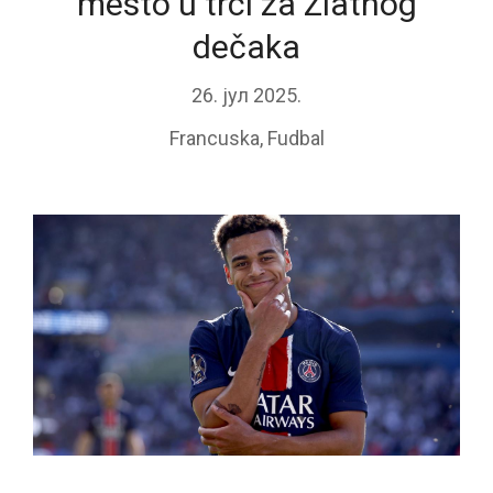
mesto u trci za Zlatnog
dečaka
26. јул 2025.
Francuska
,
Fudbal