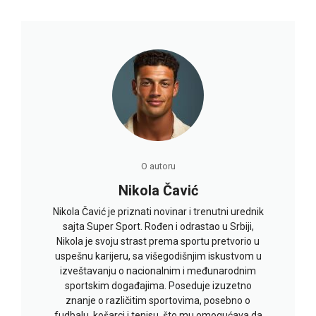
O autoru
Nikola Čavić
Nikola Čavić je priznati novinar i trenutni urednik
sajta Super Sport. Rođen i odrastao u Srbiji,
Nikola je svoju strast prema sportu pretvorio u
uspešnu karijeru, sa višegodišnjim iskustvom u
izveštavanju o nacionalnim i međunarodnim
sportskim događajima. Poseduje izuzetno
znanje o različitim sportovima, posebno o
fudbalu, košarci i tenisu, što mu omogućava da