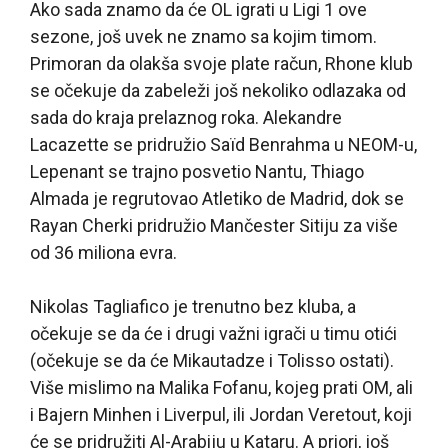
Ako sada znamo da će OL igrati u Ligi 1 ove
sezone, još uvek ne znamo sa kojim timom.
Primoran da olakša svoje plate račun, Rhone klub
se očekuje da zabeleži još nekoliko odlazaka od
sada do kraja prelaznog roka. Alekandre
Lacazette se pridružio Saïd Benrahma u NEOM-u,
Lepenant se trajno posvetio Nantu, Thiago
Almada je regrutovao Atletiko de Madrid, dok se
Rayan Cherki pridružio Mančester Sitiju za više
od 36 miliona evra.
Nikolas Tagliafico je trenutno bez kluba, a
očekuje se da će i drugi važni igrači u timu otići
(očekuje se da će Mikautadze i Tolisso ostati).
Više mislimo na Malika Fofanu, kojeg prati OM, ali
i Bajern Minhen i Liverpul, ili Jordan Veretout, koji
će se pridružiti Al-Arabiju u Kataru. A priori, još