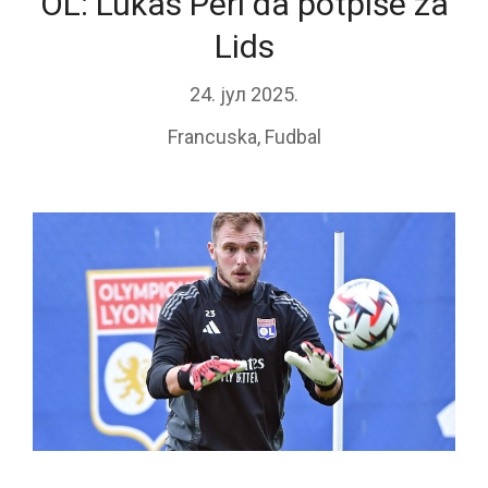
OL: Lukas Peri da potpiše za
Lids
24. јул 2025.
Francuska
,
Fudbal