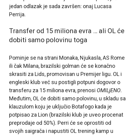
jedan odlazak je sada završen: onaj Lucasa
Perrija.
Transfer od 15 miliona evra … ali OL će
dobiti samo polovinu toga
Pominje se na strani Monaka, Njukasla, AS Rome
ili čak Milana, brazilski golman će se konačno
skrasiti za Lids, promovisan u Premijer ligu. OL i
engleski klub već su postigli potpuni dogovor o
transferu za 15 miliona evra, prenosi
OMILjENO
.
Međutim, OL će dobiti samo polovinu, u skladu sa
klauzulom koju je uključio Botafogo kada je
potpisao za Lion (brazilski klub je uveo procenat
preprodaje od 50%). Perri će se oprostiti od
svojih saigrača i napustiti OL trening kamp u