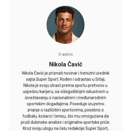
O autoru
Nikola Čavić
Nikola Čavić je priznati novinar i trenutni urednik
sajta Super Sport. Rođen i odrastao u Srbiji,
Nikola je svoju strast prema sportu pretvorio u
uspešnu karijeru, sa višegodišnjim iskustvom u
izveštavanju o nacionalnim i međunarodnim
sportskim događajima. Poseduje izuzetno
znanje o različitim sportovima, posebno o
fudbalu, košarci i tenisu, što mu omogućava da
pruži dubinske analize i originalne sportske priče.
Kroz svoju ulogu na čelu redakcije Super Sport,