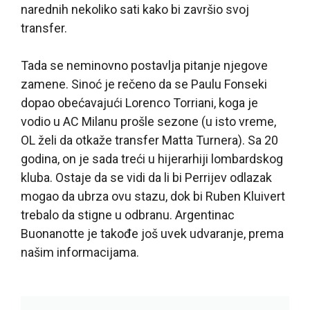
narednih nekoliko sati kako bi završio svoj
transfer.
Tada se neminovno postavlja pitanje njegove
zamene. Sinoć je rečeno da se Paulu Fonseki
dopao obećavajući Lorenco Torriani, koga je
vodio u AC Milanu prošle sezone (u isto vreme,
OL želi da otkaže transfer Matta Turnera). Sa 20
godina, on je sada treći u hijerarhiji lombardskog
kluba. Ostaje da se vidi da li bi Perrijev odlazak
mogao da ubrza ovu stazu, dok bi Ruben Kluivert
trebalo da stigne u odbranu. Argentinac
Buonanotte je takođe još uvek udvaranje, prema
našim informacijama.