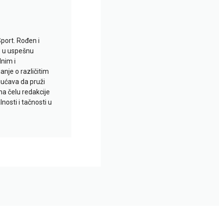
Sport. Rođen i
io u uspešnu
lnim i
je o različitim
gućava da pruži
na čelu redakcije
nosti i tačnosti u