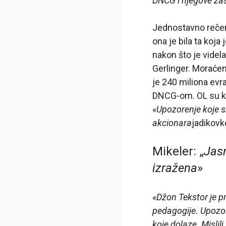
DNCG i njegove za
Jednostavno rečeno
ona je bila ta koj
nakon što je vide
Gerlinger. Moraće
je 240 miliona evr
DNCG-om. OL su kre
«
Upozorenje koje s
akcionara
jadikovk
Mikeler: „
Jasn
izražena
»
«
Džon Tekstor je p
pedagogije. Upozo
koje dolaze. Misli