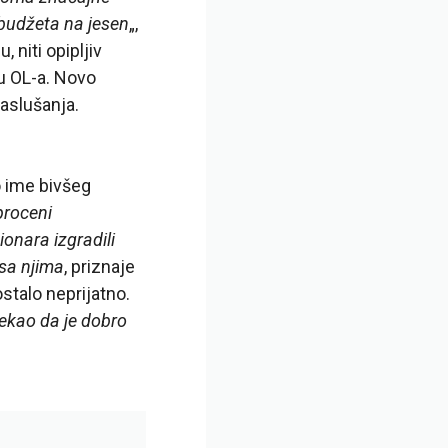
 budžeta na jesen
„,
 niti opipljiv
u OL-a. Novo
aslušanja.
ao ime bivšeg
proceni
onara izgradili
sa njima
, priznaje
stalo neprijatno.
rekao da je dobro