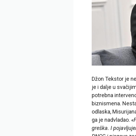
Džon Tekstor je n
je i dalje u svači
potrebna intervenc
biznismena. Nesta
odlaska, Misurijan
ga je nadvladao. «
F
greška. I pojavlju