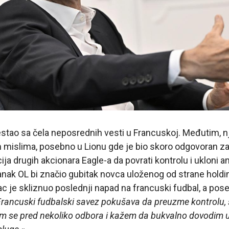
estao sa čela neposrednih vesti u Francuskoj. Međutim, 
jim mislima, posebno u Lionu gde je bio skoro odgovoran za 
ija drugih akcionara Eagle-a da povrati kontrolu i ukloni 
nak OL bi značio gubitak novca uloženog od strane holdi
ac je skliznuo poslednji napad na francuski fudbal, a pos
rancuski fudbalski savez pokušava da preuzme kontrolu, š
jem se pred nekoliko odbora i kažem da bukvalno dovodim u