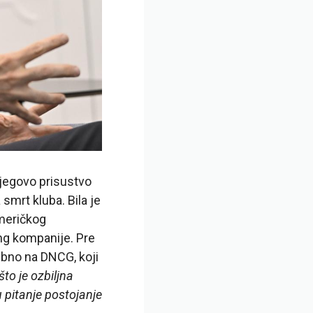
njegovo prisustvo
smrt kluba. Bila je
američkog
ng kompanije. Pre
ebno na DNCG, koji
to je ozbiljna
 pitanje postojanje