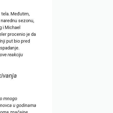
 tela. Međutim,
za narednu sezonu,
 i Michael
er procenio je da
nji put bio pred
ispadanje.
ove reakciju
kivanja
smo mnogo
o novca u godinama
veoma značajne