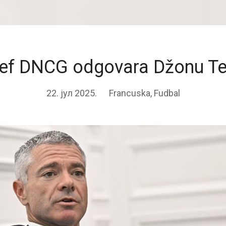
Šef DNCG odgovara Džonu Te
22. јул 2025.
Francuska
,
Fudbal