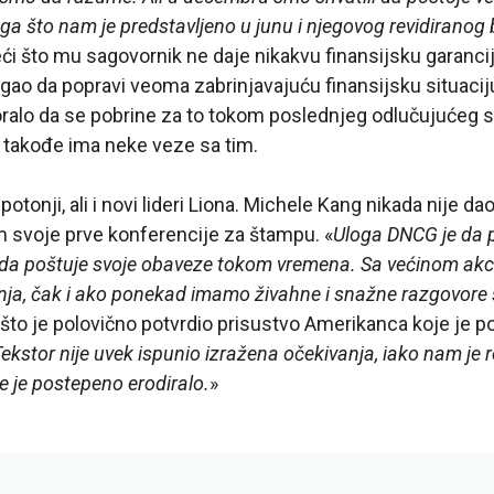
ga što nam je predstavljeno u junu i njegovog revidiranog
i što mu sagovornik ne daje nikakvu finansijsku garanciju,
gao da popravi veoma zabrinjavajuću finansijsku situacij
ralo da se pobrine za to tokom poslednjeg odlučujućeg s
 takođe ima neke veze sa tim.
potonji, ali i novi lideri Liona. Michele Kang nikada nije d
 svoje prve konferencije za štampu. «
Uloga DNCG je da 
da poštuje svoje obaveze tokom vremena. Sa većinom akci
ja, čak i ako ponekad imamo živahne i snažne razgovore 
što je polovično potvrdio prisustvo Amerikanca koje je po
ekstor nije uvek ispunio izražena očekivanja, iako nam je 
 je postepeno erodiralo.
»