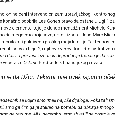
sluge.
»
, on ne ceni intervencionizam upravljačkog i kontrolnog
a je konačno odobrila Les Gones pravo da ostane u Ligi 1 
la nove elemente koje je doneo menadžment Michele Kang
mo da stegnemo pojaseve, nema izbora. Jean-Marc Mickel
a moralo biti pokriveno prošlog maja kada je Tekter posled
nuli pravo u Ligu 2, i njihovo verovatno administrativno 
mo dali sa predostrožnošću degradacije trebalo je da izaz
e večeras u
O Timu
Predsednik finansijskog čuvara.
o je da Džon Tekstor nije uvek ispunio oče
redsednik sa kojim smo imali najviše dijaloga. Pokazali 
rili smo ga čim ga je stekao na potrebu da ubrizga mnog
li smo da razume. Ali u decembru smo shvatili da postoje 