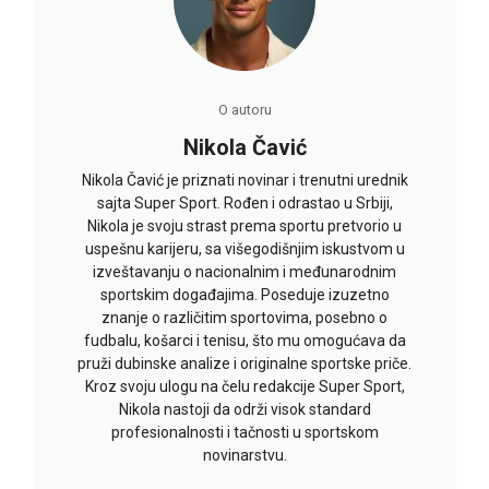
O autoru
Nikola Čavić
Nikola Čavić je priznati novinar i trenutni urednik
sajta Super Sport. Rođen i odrastao u Srbiji,
Nikola je svoju strast prema sportu pretvorio u
uspešnu karijeru, sa višegodišnjim iskustvom u
izveštavanju o nacionalnim i međunarodnim
sportskim događajima. Poseduje izuzetno
znanje o različitim sportovima, posebno o
fudbalu, košarci i tenisu, što mu omogućava da
pruži dubinske analize i originalne sportske priče.
Kroz svoju ulogu na čelu redakcije Super Sport,
Nikola nastoji da održi visok standard
profesionalnosti i tačnosti u sportskom
novinarstvu.