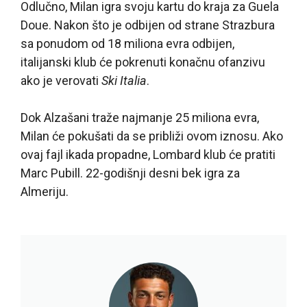
Odlučno, Milan igra svoju kartu do kraja za Guela
Doue. Nakon što je odbijen od strane Strazbura
sa ponudom od 18 miliona evra odbijen,
italijanski klub će pokrenuti konačnu ofanzivu
ako je verovati
Ski Italia
.
Dok Alzašani traže najmanje 25 miliona evra,
Milan će pokušati da se približi ovom iznosu. Ako
ovaj fajl ikada propadne, Lombard klub će pratiti
Marc Pubill. 22-godišnji desni bek igra za
Almeriju.