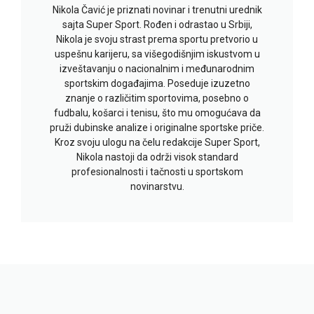
Nikola Čavić je priznati novinar i trenutni urednik
sajta Super Sport. Rođen i odrastao u Srbiji,
Nikola je svoju strast prema sportu pretvorio u
uspešnu karijeru, sa višegodišnjim iskustvom u
izveštavanju o nacionalnim i međunarodnim
sportskim događajima. Poseduje izuzetno
znanje o različitim sportovima, posebno o
fudbalu, košarci i tenisu, što mu omogućava da
pruži dubinske analize i originalne sportske priče.
Kroz svoju ulogu na čelu redakcije Super Sport,
Nikola nastoji da održi visok standard
profesionalnosti i tačnosti u sportskom
novinarstvu.