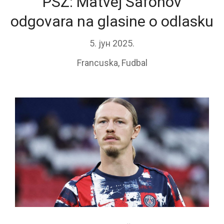
PSŽ: Matvej Safonov
odgovara na glasine o odlasku
5. јун 2025.
Francuska
,
Fudbal