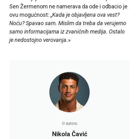
Sen Žermenom ne namerava da ode i odbacio je
ovu mogućnost: „
Kada je objavljena ova vest?
Noću? Spavao sam. Mislim da treba da verujemo
samo informacijama iz zvaničnih medija. Ostalo
je nedostojno verovanja.
»
O autoru
Nikola Čavić