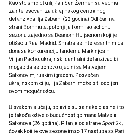
Kao što smo otkrili, Pari Sen Žermen su veoma
zainteresovani za ukrajinskog centralnog
defanzivca Ilja Zabarni (22 godina) Odličan na
strani Bornmuta, potonji je formirao solidnu
sezonu zajedno sa Deanom Huijsenom koji je
otišao u Real Madrid. Smatra se interesantnim da
donese konkurenciju tandemu Markinjos –
Vilijan Pacho, ukrajinski centralni defanzivac bi
mogao da se ponovo ujedini sa Matvejem
Safonovim, ruskim igračem. Posvećen
ukrajinskom cilju, Ilja Zabarni može biti odbijen
ovom mogućnošću.
U svakom slučaju, pojavile su se neke glasine i to
je takođe oživelo budućnost golmana Matveja
Safonova (26 godina). Pitanje od strane
Sport 24
,
čovek koji je ove sezone imao 17 nastupa sa Pari