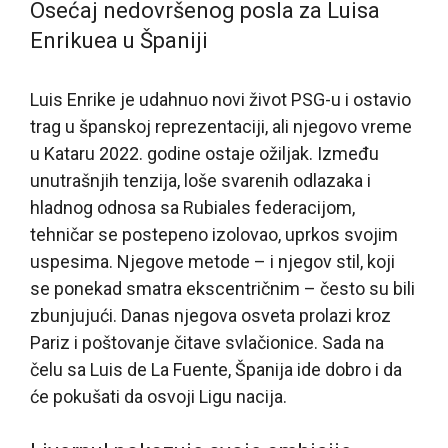
Osećaj nedovršenog posla za Luisa
Enrikuea u Španiji
Luis Enrike je udahnuo novi život PSG-u i ostavio
trag u španskoj reprezentaciji, ali njegovo vreme
u Kataru 2022. godine ostaje ožiljak. Između
unutrašnjih tenzija, loše svarenih odlazaka i
hladnog odnosa sa Rubiales federacijom,
tehničar se postepeno izolovao, uprkos svojim
uspesima. Njegove metode – i njegov stil, koji
se ponekad smatra ekscentričnim – često su bili
zbunjujući. Danas njegova osveta prolazi kroz
Pariz i poštovanje čitave svlačionice. Sada na
čelu sa Luis de La Fuente, Španija ide dobro i da
će pokušati da osvoji Ligu nacija.