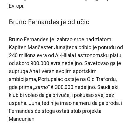
Evropi.
Bruno Fernandes je odlučio
Bruno Fernandes je izabrao srce nad zlatom.
Kapiten Mančester Junajteda odbio je ponudu od
240 miliona evra od Al-Hilala i astronomsku platu
od skoro 900.000 evra nedeljno. Savetovao ga je
supruga Ana i veran svojim sportskim
ambicijama, Portugalac ostaje na Old Trafordu,
gde prima
„samo“
€ 300,000 nedeljno. Saudijski
klub bi voleo da ga privuče, i pokušao sve, bez
uspeha. Junajted nije imao nameru da ga proda, i
Fernandes će stoga ostati stub projekta
Mancunian.