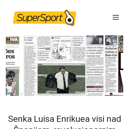
Skip
to
ME
content
Senka Luisa Enrikuea visi nad