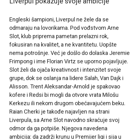
Liverpul pokazuje svoje ambicije
Engleski šampioni, Liverpul ne žele da se
odmaraju na lovorikama. Pod vođstvom Arne
Slot, klub priprema pametan prelazni rok,
fokusiran na kvalitet, a ne kvantitetu. Uopšte
nema potrošnje. Već je došlo do dolaska Jeremie
Frimpong i ime Florian Virtz se uporno pojavljuje.
Slot želi da ojača kreativnost i intenzitet svoje
grupe, dok se oslanja na lidere Salah, Van Dajk i
Alisson. Trent Aleksandar-Arnold je spakovao
kofere i Redsi bi mogli da otvore vrata Milošu
Kerkezu ili nekom drugom obećavajućem beku.
Raian Cherki je takođe najavljen na strani
Liverpula, sa Arne Slot navodno skraćuje svoj
odmor da ga potpiše. Njegova navedena
ambicija: da zadrži krunu u Premijer ligi i sija u