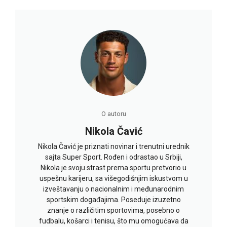
O autoru
Nikola Čavić
Nikola Čavić je priznati novinar i trenutni urednik
sajta Super Sport. Rođen i odrastao u Srbiji,
Nikola je svoju strast prema sportu pretvorio u
uspešnu karijeru, sa višegodišnjim iskustvom u
izveštavanju o nacionalnim i međunarodnim
sportskim događajima. Poseduje izuzetno
znanje o različitim sportovima, posebno o
fudbalu, košarci i tenisu, što mu omogućava da