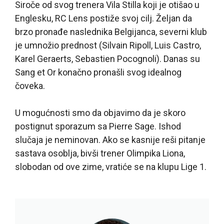
Siroče od svog trenera Vila Stilla koji je otišao u
Englesku, RC Lens postiže svoj cilj. Željan da
brzo pronađe naslednika Belgijanca, severni klub
je umnožio prednost (Silvain Ripoll, Luis Castro,
Karel Geraerts, Sebastien Pocognoli). Danas su
Sang et Or konačno pronašli svog idealnog
čoveka.
U mogućnosti smo da objavimo da je skoro
postignut sporazum sa Pierre Sage. Ishod
slučaja je neminovan. Ako se kasnije reši pitanje
sastava osoblja, bivši trener Olimpika Liona,
slobodan od ove zime, vratiće se na klupu Lige 1.