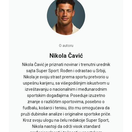
O autoru
Nikola Čavić
Nikola Čavić je priznati novinar i trenutni urednik
sajta Super Sport. Rođen i odrastao u Srbiji,
Nikola je svoju strast prema sportu pretvorio u
uspešnu karijeru, sa višegodišnjim iskustvom u
izveštavanju o nacionalnim i međunarodnim
sportskim događajima. Poseduje izuzetno
znanje o različitim sportovima, posebno o
fudbalu, košarci i tenisu, što mu omogućava da
pruži dubinske analize i originalne sportske priče.
Kroz svoju ulogu na čelu redakcije Super Sport,
Nikola nastoji da održi visok standard