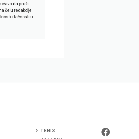
gućava da pruži
na čelu redakcije
nosti i tačnosti u
TENIS