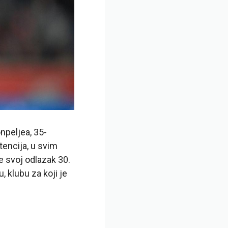
npeljea, 35-
tencija, u svim
e svoj odlazak 30.
 klubu za koji je