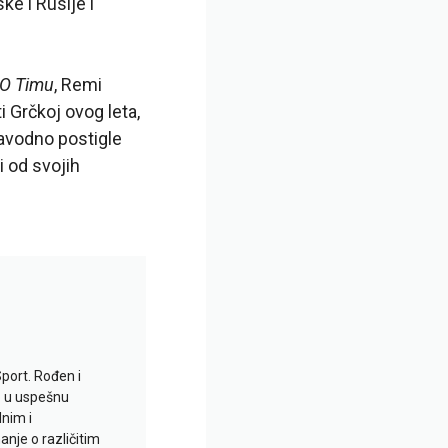
e i Rusije i
O Timu
, Remi
i Grčkoj ovog leta,
navodno postigle
 od svojih
Sport. Rođen i
io u uspešnu
lnim i
je o različitim