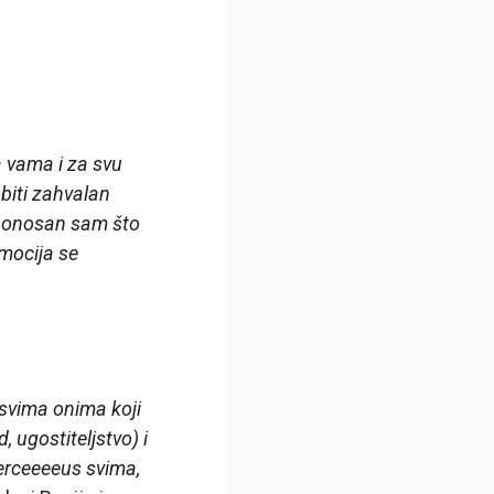
a vama i za svu
biti zahvalan
, ponosan sam što
emocija se
 svima onima koji
 ugostiteljstvo) i
erceeeeus svima,