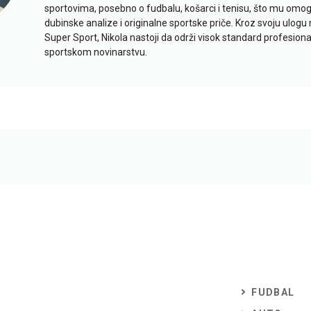
sportovima, posebno o fudbalu, košarci i tenisu, što mu omo
dubinske analize i originalne sportske priče. Kroz svoju ulogu 
Super Sport, Nikola nastoji da održi visok standard profesional
sportskom novinarstvu.
FUDBAL