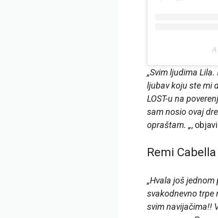
A
„Svim ljudima Lila
ljubav koju ste mi
LOST-u na poverenju
sam nosio ovaj dre
opraštam. „
, objav
Remi Cabella 
„Hvala još jednom 
svakodnevno trpe mo
svim navijačima!! 