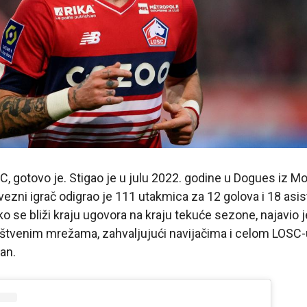
C, gotovo je. Stigao je u julu 2022. godine u Dogues iz Mo
 vezni igrač odigrao je 111 utakmica za 12 golova i 18 asis
ko se bliži kraju ugovora na kraju tekuće sezone, najavio j
štvenim mrežama, zahvaljujući navijačima i celom LOSC-u,
an.