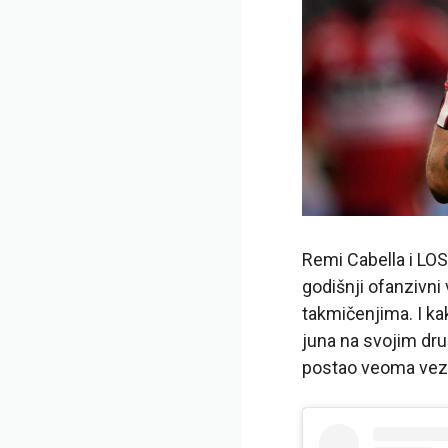
Remi Cabella i LOS
godišnji ofanzivni
takmičenjima. I ka
juna na svojim dru
postao veoma vez