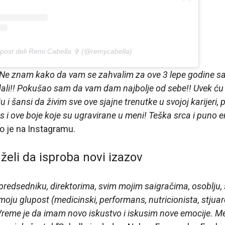
 post deli Remi Cabella ✞ (@remycabella)
. Ne znam kako da vam se zahvalim za ove 3 lepe godine s
 dali!! Pokušao sam da vam dam najbolje od sebe!! Uvek ću 
 i šansi da živim sve ove sjajne trenutke u svojoj karijeri
s i ove boje koje su ugravirane u meni! Teška srca i puno 
io je na Instagramu.
želi da isproba novi izazov
predsedniku, direktorima, svim mojim saigračima, osoblju,
ju glupost (medicinski, performans, nutricionista, stjuard,
Vreme je da imam novo iskustvo i iskusim nove emocije. M