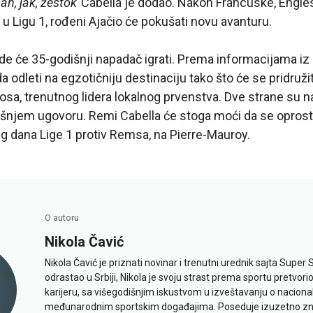
an, jak, žestok“
Cabella je dodao. Nakon Francuske, Englesk
u Ligu 1, rođeni Ajačio će pokušati novu avanturu.
gde će 35-godišnji napadač igrati. Prema informacijama iz
 odleti na egzotičniju destinaciju tako što će se pridružit
kosa, trenutnog lidera lokalnog prvenstva. Dve strane su 
šnjem ugovoru. Remi Cabella će stoga moći da se oprosti
g dana Lige 1 protiv Remsa, na Pierre-Mauroy.
O autoru
Nikola Čavić
Nikola Čavić je priznati novinar i trenutni urednik sajta Super 
odrastao u Srbiji, Nikola je svoju strast prema sportu pretvor
karijeru, sa višegodišnjim iskustvom u izveštavanju o naciona
međunarodnim sportskim događajima. Poseduje izuzetno znan