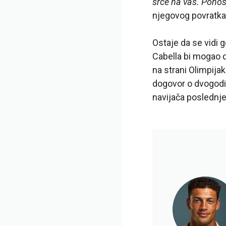
srce na vas. Ponos
njegovog povratka 
Ostaje da se vidi 
Cabella bi mogao da
na strani Olimpija
dogovor o dvogodi
navijača poslednje