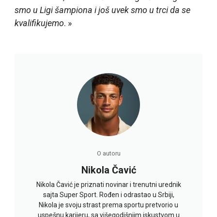
smo u Ligi šampiona i još uvek smo u trci da se
kvalifikujemo
. »
O autoru
Nikola Čavić
Nikola Čavić je priznati novinar i trenutni urednik
sajta Super Sport. Rođen i odrastao u Srbiji,
Nikola je svoju strast prema sportu pretvorio u
uspešnu karijeru, sa višegodišnjim iskustvom u