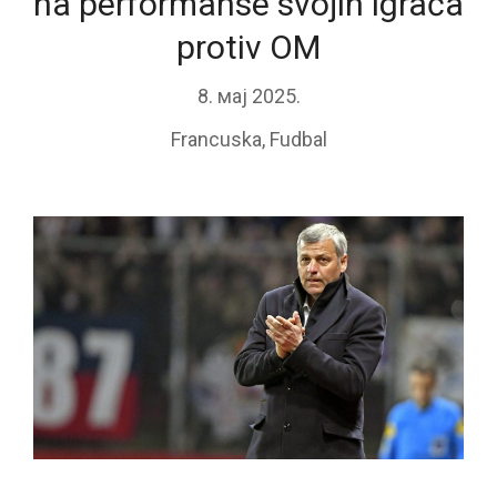
na performanse svojih igrača
protiv OM
8. мај 2025.
Francuska
,
Fudbal