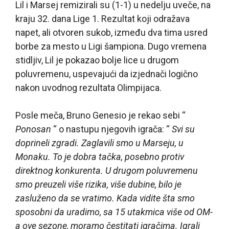
Lil i Marsej remizirali su (1-1) u nedelju uveče, na
kraju 32. dana Lige 1. Rezultat koji odražava
napet, ali otvoren sukob, između dva tima usred
borbe za mesto u Ligi šampiona. Dugo vremena
stidljiv, Lil je pokazao bolje lice u drugom
poluvremenu, uspevajući da izjednači logično
nakon uvodnog rezultata Olimpijaca.
Posle meča, Bruno Genesio je rekao sebi “
Ponosan
“ o nastupu njegovih igrača: “
Svi su
doprineli zgradi. Zaglavili smo u Marseju, u
Monaku. To je dobra tačka, posebno protiv
direktnog konkurenta. U drugom poluvremenu
smo preuzeli više rizika, više dubine, bilo je
zasluženo da se vratimo. Kada vidite šta smo
sposobni da uradimo, sa 15 utakmica više od OM-
a ove sezone, moramo čestitati igračima. Igrali