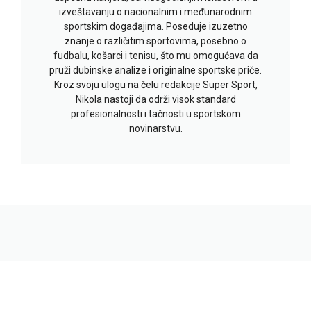
izveštavanju o nacionalnim i međunarodnim
sportskim događajima. Poseduje izuzetno
znanje o različitim sportovima, posebno o
fudbalu, košarci i tenisu, što mu omogućava da
pruži dubinske analize i originalne sportske priče.
Kroz svoju ulogu na čelu redakcije Super Sport,
Nikola nastoji da održi visok standard
profesionalnosti i tačnosti u sportskom
novinarstvu.