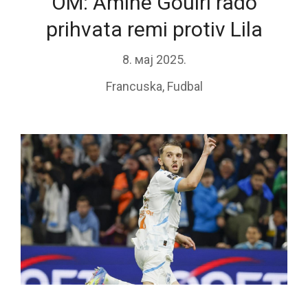
OM: Amine Gouiri rado
prihvata remi protiv Lila
8. мај 2025.
Francuska
,
Fudbal