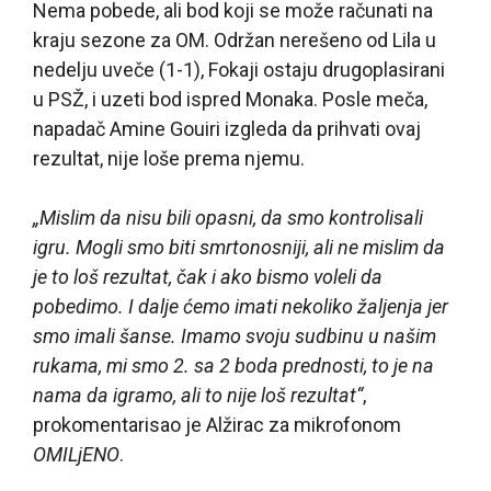
Nema pobede, ali bod koji se može računati na
kraju sezone za OM. Održan nerešeno od Lila u
nedelju uveče (1-1), Fokaji ostaju drugoplasirani
u PSŽ, i uzeti bod ispred Monaka. Posle meča,
napadač Amine Gouiri izgleda da prihvati ovaj
rezultat, nije loše prema njemu.
„Mislim da nisu bili opasni, da smo kontrolisali
igru. Mogli smo biti smrtonosniji, ali ne mislim da
je to loš rezultat, čak i ako bismo voleli da
pobedimo. I dalje ćemo imati nekoliko žaljenja jer
smo imali šanse. Imamo svoju sudbinu u našim
rukama, mi smo 2. sa 2 boda prednosti, to je na
nama da igramo, ali to nije loš rezultat“
,
prokomentarisao je Alžirac za mikrofonom
OMILjENO
.