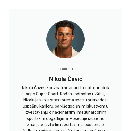
O autoru
Nikola Čavić
Nikola Čavić je priznati novinar i trenutni urednik
sajta Super Sport. Rođen i odrastao u Srbiji,
Nikola je svoju strast prema sportu pretvorio u
uspešnu karijeru, sa višegodišnjim iskustvom u
izveštavanju o nacionalnim i međunarodnim
sportskim događajima. Poseduje izuzetno
znanje o različitim sportovima, posebno o
fudbalu, košarci i tenisu, što mu omogućava da