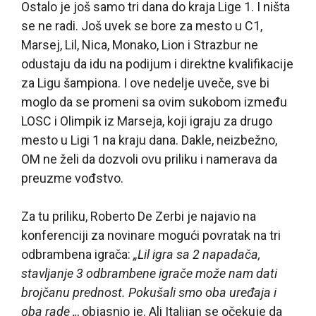
Ostalo je još samo tri dana do kraja Lige 1. I ništa
se ne radi. Još uvek se bore za mesto u C1,
Marsej, Lil, Nica, Monako, Lion i Strazbur ne
odustaju da idu na podijum i direktne kvalifikacije
za Ligu šampiona. I ove nedelje uveče, sve bi
moglo da se promeni sa ovim sukobom između
LOSC i Olimpik iz Marseja, koji igraju za drugo
mesto u Ligi 1 na kraju dana. Dakle, neizbežno,
OM ne želi da dozvoli ovu priliku i namerava da
preuzme vođstvo.
Za tu priliku, Roberto De Zerbi je najavio na
konferenciji za novinare mogući povratak na tri
odbrambena igrača:
„Lil igra sa 2 napadača,
stavljanje 3 odbrambene igrače može nam dati
brojčanu prednost. Pokušali smo oba uređaja i
oba rade „
, objasnio je. Ali Italijan se očekuje da