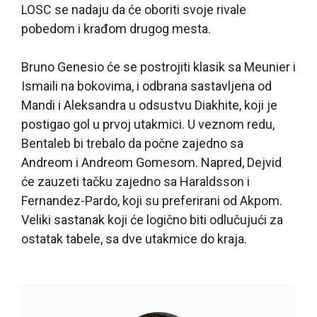
LOSC se nadaju da će oboriti svoje rivale
pobedom i krađom drugog mesta.
Bruno Genesio će se postrojiti klasik sa Meunier i
Ismaili na bokovima, i odbrana sastavljena od
Mandi i Aleksandra u odsustvu Diakhite, koji je
postigao gol u prvoj utakmici. U veznom redu,
Bentaleb bi trebalo da počne zajedno sa
Andreom i Andreom Gomesom. Napred, Dejvid
će zauzeti tačku zajedno sa Haraldsson i
Fernandez-Pardo, koji su preferirani od Akpom.
Veliki sastanak koji će logično biti odlučujući za
ostatak tabele, sa dve utakmice do kraja.