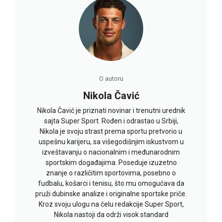
O autoru
Nikola Čavić
Nikola Čavić je priznati novinar i trenutni urednik
sajta Super Sport. Rođen i odrastao u Srbiji,
Nikola je svoju strast prema sportu pretvorio u
uspešnu karijeru, sa višegodišnjim iskustvom u
izveštavanju o nacionalnim i međunarodnim
sportskim događajima. Poseduje izuzetno
znanje o različitim sportovima, posebno o
fudbalu, košarci i tenisu, što mu omogućava da
pruži dubinske analize i originalne sportske priče.
Kroz svoju ulogu na čelu redakcije Super Sport,
Nikola nastoji da održi visok standard