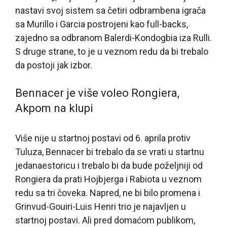
nastavi svoj sistem sa četiri odbrambena igrača
sa Murillo i Garcia postrojeni kao full-backs,
zajedno sa odbranom Balerdi-Kondogbia iza Rulli.
S druge strane, to je u veznom redu da bi trebalo
da postoji jak izbor.
Bennacer je više voleo Rongiera,
Akpom na klupi
Više nije u startnoj postavi od 6. aprila protiv
Tuluza, Bennacer bi trebalo da se vrati u startnu
jedanaestoricu i trebalo bi da bude poželjniji od
Rongiera da prati Hojbjerga i Rabiota u veznom
redu sa tri čoveka. Napred, ne bi bilo promena i
Grinvud-Gouiri-Luis Henri trio je najavljen u
startnoj postavi. Ali pred domaćom publikom,