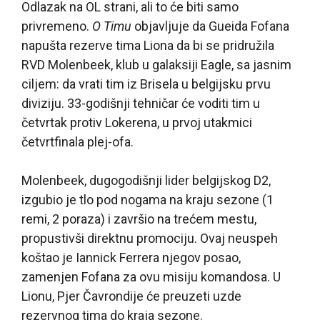
Odlazak na OL strani, ali to će biti samo
privremeno.
O Timu
objavljuje da Gueida Fofana
napušta rezerve tima Liona da bi se pridružila
RVD Molenbeek, klub u galaksiji Eagle, sa jasnim
ciljem: da vrati tim iz Brisela u belgijsku prvu
diviziju. 33-godišnji tehničar će voditi tim u
četvrtak protiv Lokerena, u prvoj utakmici
četvrtfinala plej-ofa.
Molenbeek, dugogodišnji lider belgijskog D2,
izgubio je tlo pod nogama na kraju sezone (1
remi, 2 poraza) i završio na trećem mestu,
propustivši direktnu promociju. Ovaj neuspeh
koštao je Iannick Ferrera njegov posao,
zamenjen Fofana za ovu misiju komandosa. U
Lionu, Pjer Čavrondije će preuzeti uzde
rezervnog tima do kraja sezone.