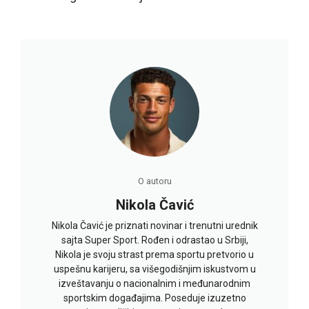
O autoru
Nikola Čavić
Nikola Čavić je priznati novinar i trenutni urednik
sajta Super Sport. Rođen i odrastao u Srbiji,
Nikola je svoju strast prema sportu pretvorio u
uspešnu karijeru, sa višegodišnjim iskustvom u
izveštavanju o nacionalnim i međunarodnim
sportskim događajima. Poseduje izuzetno