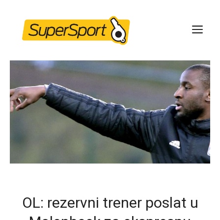
Skip
to
ME
content
OL: rezervni trener poslat u