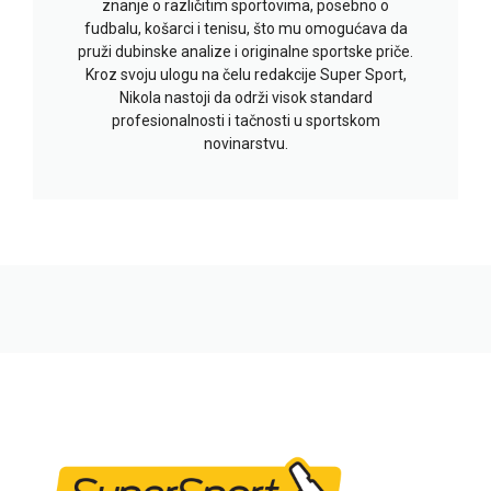
znanje o različitim sportovima, posebno o
fudbalu, košarci i tenisu, što mu omogućava da
pruži dubinske analize i originalne sportske priče.
Kroz svoju ulogu na čelu redakcije Super Sport,
Nikola nastoji da održi visok standard
profesionalnosti i tačnosti u sportskom
novinarstvu.