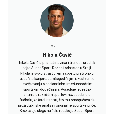
O autoru
Nikola Čavić
Nikola Čavić je priznati novinar i trenutni urednik
sajta Super Sport. Rođen i odrastao u Srbiji,
Nikola je svoju strast prema sportu pretvorio u
uspešnu karijeru, sa višegodišnjim iskustvom u
izveštavanju o nacionalnim i međunarodnim
sportskim događajima. Poseduje izuzetno
znanje o različitim sportovima, posebno o
fudbalu, košarci i tenisu, što mu omogućava da
pruži dubinske analize i originalne sportske priče.
Kroz svoju ulogu na čelu redakcije Super Sport,