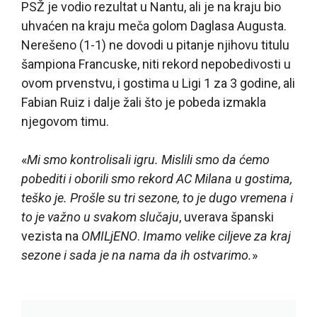
PSŽ je vodio rezultat u Nantu, ali je na kraju bio
uhvaćen na kraju meča golom Daglasa Augusta.
Nerešeno (1-1) ne dovodi u pitanje njihovu titulu
šampiona Francuske, niti rekord nepobedivosti u
ovom prvenstvu, i gostima u Ligi 1 za 3 godine, ali
Fabian Ruiz i dalje žali što je pobeda izmakla
njegovom timu.
«
Mi smo kontrolisali igru. Mislili smo da ćemo
pobediti i oborili smo rekord AC Milana u gostima,
teško je. Prošle su tri sezone, to je dugo vremena i
to je važno u svakom slučaju
, uverava španski
vezista na
OMILjENO
.
Imamo velike ciljeve za kraj
sezone i sada je na nama da ih ostvarimo.
»