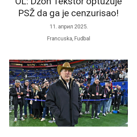
OL: Džon Tekstor optužuje
PSŽ da ga je cenzurisao!
11. април 2025.
Francuska
,
Fudbal