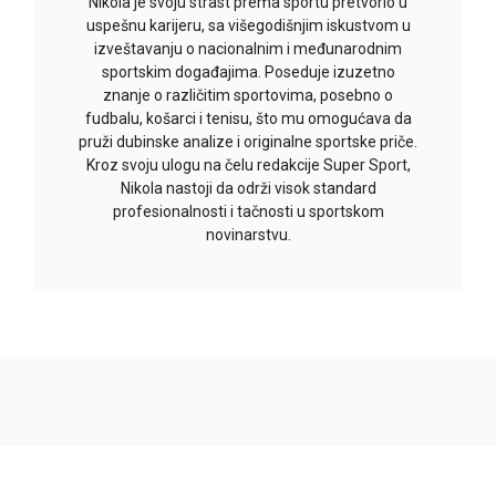
Nikola je svoju strast prema sportu pretvorio u
uspešnu karijeru, sa višegodišnjim iskustvom u
izveštavanju o nacionalnim i međunarodnim
sportskim događajima. Poseduje izuzetno
znanje o različitim sportovima, posebno o
fudbalu, košarci i tenisu, što mu omogućava da
pruži dubinske analize i originalne sportske priče.
Kroz svoju ulogu na čelu redakcije Super Sport,
Nikola nastoji da održi visok standard
profesionalnosti i tačnosti u sportskom
novinarstvu.