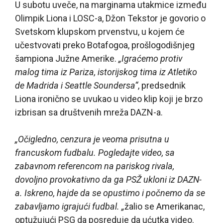
U subotu uveče, na marginama utakmice između
Olimpik Liona i LOSC-a, Džon Tekstor je govorio o
Svetskom klupskom prvenstvu, u kojem će
učestvovati preko Botafogoa, prošlogodišnjeg
šampiona Južne Amerike.
„Igraćemo protiv
malog tima iz Pariza, istorijskog tima iz Atletiko
de Madrida i Seattle Soundersa“
, predsednik
Liona ironično se uvukao u video klip koji je brzo
izbrisan sa društvenih mreža DAZN-a.
„Očigledno, cenzura je veoma prisutna u
francuskom fudbalu. Pogledajte video, sa
zabavnom referencom na pariskog rivala,
dovoljno provokativno da ga PSŽ ukloni iz DAZN-
a. Iskreno, hajde da se opustimo i počnemo da se
zabavljamo igrajući fudbal. „
žalio se Amerikanac,
optužujući PSG da posreduje da ućutka video.