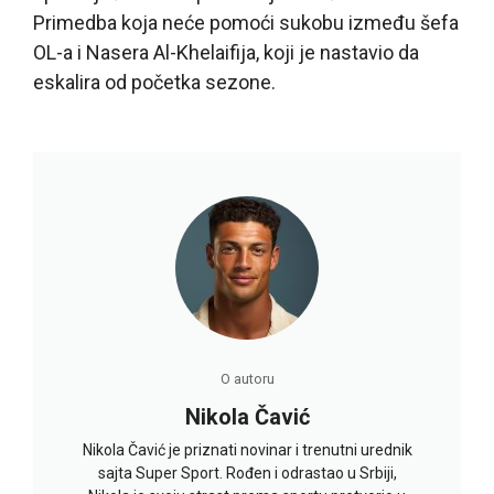
Primedba koja neće pomoći sukobu između šefa
OL-a i Nasera Al-Khelaifija, koji je nastavio da
eskalira od početka sezone.
O autoru
Nikola Čavić
Nikola Čavić je priznati novinar i trenutni urednik
sajta Super Sport. Rođen i odrastao u Srbiji,