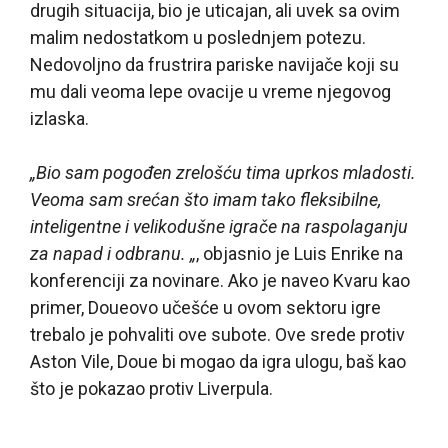
drugih situacija, bio je uticajan, ali uvek sa ovim
malim nedostatkom u poslednjem potezu.
Nedovoljno da frustrira pariske navijače koji su
mu dali veoma lepe ovacije u vreme njegovog
izlaska.
„Bio sam pogođen zrelošću tima uprkos mladosti.
Veoma sam srećan što imam tako fleksibilne,
inteligentne i velikodušne igrače na raspolaganju
za napad i odbranu. „
, objasnio je Luis Enrike na
konferenciji za novinare. Ako je naveo Kvaru kao
primer, Doueovo učešće u ovom sektoru igre
trebalo je pohvaliti ove subote. Ove srede protiv
Aston Vile, Doue bi mogao da igra ulogu, baš kao
što je pokazao protiv Liverpula.