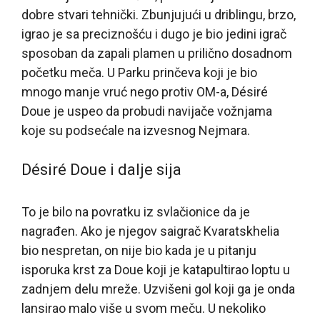
dobre stvari tehnički. Zbunjujući u driblingu, brzo,
igrao je sa preciznošću i dugo je bio jedini igrač
sposoban da zapali plamen u prilično dosadnom
početku meča. U Parku prinčeva koji je bio
mnogo manje vruć nego protiv OM-a, Désiré
Doue je uspeo da probudi navijače vožnjama
koje su podsećale na izvesnog Nejmara.
Désiré Doue i dalje sija
To je bilo na povratku iz svlačionice da je
nagrađen. Ako je njegov saigrač Kvaratskhelia
bio nespretan, on nije bio kada je u pitanju
isporuka krst za Doue koji je katapultirao loptu u
zadnjem delu mreže. Uzvišeni gol koji ga je onda
lansirao malo više u svom meču. U nekoliko