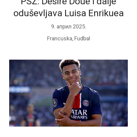
PSŽ: Désiré Doue i dalje
oduševljava Luisa Enrikuea
9. април 2025.
Francuska
,
Fudbal