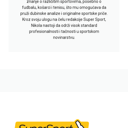
znanje o različitim sportovima, posebno o
fudbalu, košarci i tenisu, što mu omogućava da
pruži dubinske analize i originalne sportske priče.
Kroz svoju ulogu na čelu redakcije Super Sport,
Nikola nastoji da održi visok standard
profesionalnosti i tačnosti u sportskom
novinarstvu.