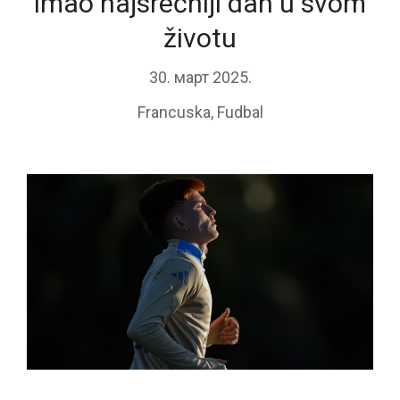
imao najsrećniji dan u svom
životu
30. март 2025.
Francuska
,
Fudbal