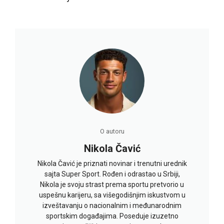
O autoru
Nikola Čavić
Nikola Čavić je priznati novinar i trenutni urednik
sajta Super Sport. Rođen i odrastao u Srbiji,
Nikola je svoju strast prema sportu pretvorio u
uspešnu karijeru, sa višegodišnjim iskustvom u
izveštavanju o nacionalnim i međunarodnim
sportskim događajima. Poseduje izuzetno