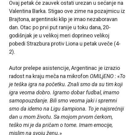
Ovaj petak će zauvek ostati urezan u sećanje na
Valentina Barka. Stigao ove zime na pozajmicu iz
Brajtona, argentinski klip je imao nezaboravan
dan. Otac po prvi put ranije u toku dana, 20-
godišnjak je u velikoj meri doprineo velikoj
pobedi Strazbura protiv Liona u petak uveče (4-
2).
Autor prelepe asistencije, Argentinac je izrazio
radost na kraju meča na mikrofon
OMILjENO
: «
To
je teška igra na početku. Znali smo da su tim koji
igra veoma dobro. Igramo dobar fudbal, imamo
samopouzdanje. Bili smo veoma jaki i spremni
smo da idemo na Ligu šampiona. To je najsrećniji
dan u mom životu. Sa mojom prvom ćerkom,
teško mi je da pričam o tome. Imam emocije,
mislim na svoju ženu.
»