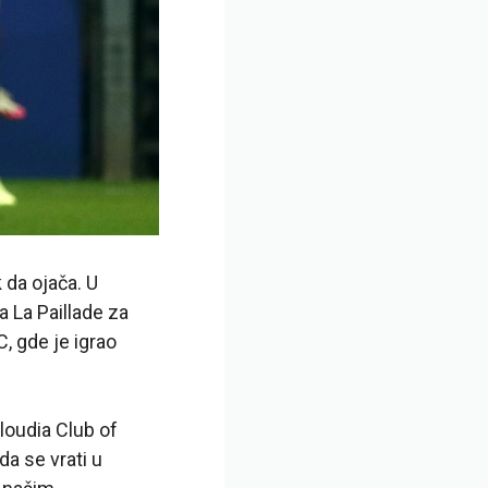
 da ojača. U
 La Paillade za
, gde je igrao
loudia Club of
da se vrati u