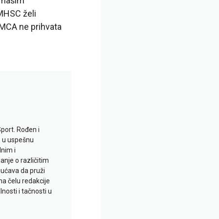
a našim
 MHSC želi
, MCA ne prihvata
Sport. Rođen i
io u uspešnu
lnim i
je o različitim
gućava da pruži
na čelu redakcije
nosti i tačnosti u