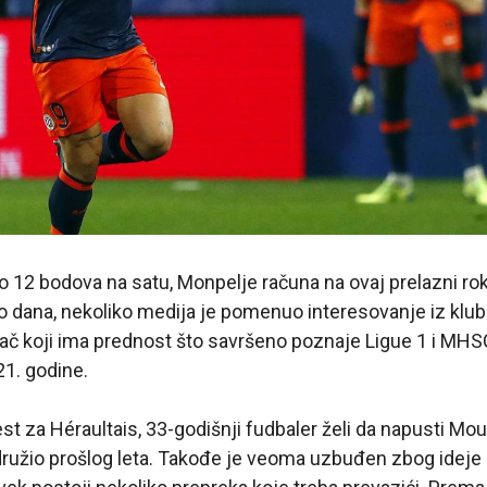
 12 bodova na satu, Monpelje računa na ovaj prelazni rok
o dana, nekoliko medija je pomenuo interesovanje iz kluba
ač koji ima prednost što savršeno poznaje Ligue 1 i MHSC
1. godine.
st za Héraultais, 33-godišnji fudbaler želi da napusti Mou
ridružio prošlog leta. Takođe je veoma uzbuđen zbog ideje 