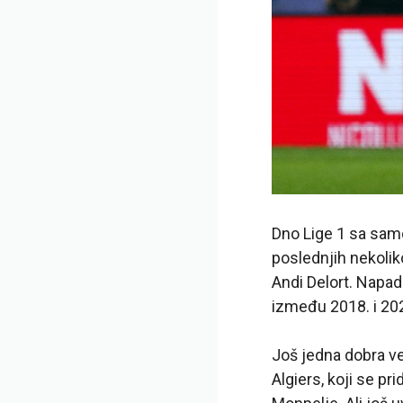
Dno Lige 1 sa samo
poslednjih nekolik
Andi Delort. Napad
između 2018. i 202
Još jedna dobra ve
Algiers, koji se p