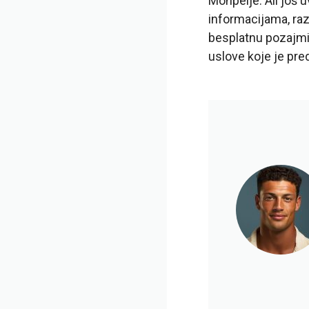
Monpelje. Ali još 
informacijama, raz
besplatnu pozajmicu
uslove koje je pred