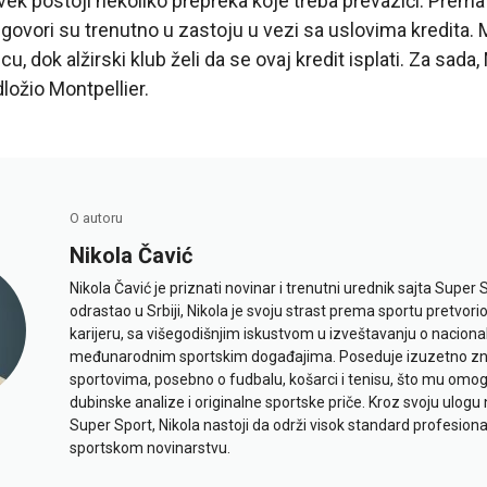
uvek postoji nekoliko prepreka koje treba prevazići. Prem
govori su trenutno u zastoju u vezi sa uslovima kredita.
, dok alžirski klub želi da se ovaj kredit isplati. Za sada
ložio Montpellier.
O autoru
Nikola Čavić
Nikola Čavić je priznati novinar i trenutni urednik sajta Super 
odrastao u Srbiji, Nikola je svoju strast prema sportu pretvor
karijeru, sa višegodišnjim iskustvom u izveštavanju o naciona
međunarodnim sportskim događajima. Poseduje izuzetno znan
sportovima, posebno o fudbalu, košarci i tenisu, što mu omo
dubinske analize i originalne sportske priče. Kroz svoju ulogu 
Super Sport, Nikola nastoji da održi visok standard profesional
sportskom novinarstvu.