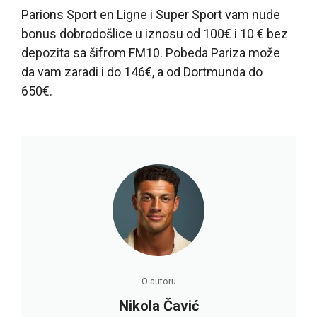
Parions Sport en Ligne i Super Sport vam nude
bonus dobrodošlice u iznosu od 100€ i 10 € bez
depozita sa šifrom FM10. Pobeda Pariza može
da vam zaradi i do 146€, a od Dortmunda do
650€.
O autoru
Nikola Čavić