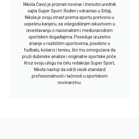
Nikola Čavić je priznati novinar i trenutni urednik
sajta Super Sport. Rođen i odrastao u Srbiji,
Nikola je svoju strast prema sportu pretvorio u
uspešnu karijeru, sa višegodišnjim iskustvom u
izveštavanju o nacionalnim i međunarodnim
sportskim događajima. Poseduje izuzetno
znanje o različitim sportovima, posebno o
fudbalu, košarci i tenisu, što mu omogućava da
pruži dubinske analize i originalne sportske priče.
Kroz svoju ulogu na čelu redakcije Super Sport,
Nikola nastoji da održi visok standard
profesionalnosti i tačnosti u sportskom
novinarstvu.