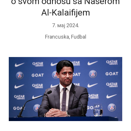
o svom odnosu sa Naserom
Al-Kalaifijem
7. мај 2024.
Francuska
,
Fudbal