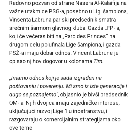
Redovno pozvan od strane Nasera Al-Kalaifija na
važne utakmice PSG-a, posebno u Ligi šampiona,
Vinsenta Labruna pariski predsednik smatra
srećnim šarmom glavnog kluba. Gazda LFP- a,
koji će večeras biti na „Parc des Princes“ na
drugom delu polufinala Lige šampiona, i gazda
PSŽ-a imaju dobar odnos. Vincent Labrune je
opisao njihov dogovor u kolonama
Tim
.
„Imamo odnos koji je sada izgrađen na
poštovanju i poverenju. Mi smo iz iste generacije i
dugo se poznajemo“
, objasnio je bivši predsednik
OM- a. Njih dvojica imaju zajedničke interese,
uključujući razvoj Lige 1 u inostranstvu, i
razgovaraju o komercijalnim strategijama oko
ove teme.