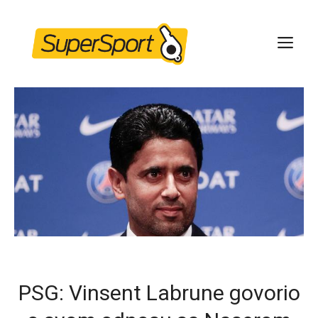
Skip
to
ME
content
PSG: Vinsent Labrune govorio