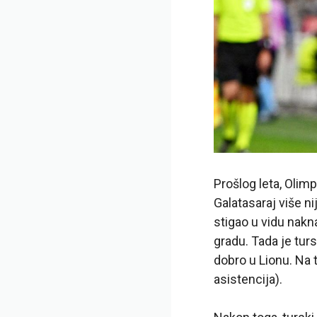
Prošlog leta, Olim
Galatasaraj više ni
stigao u vidu nakna
gradu. Tada je tur
dobro u Lionu. Na 
asistencija).