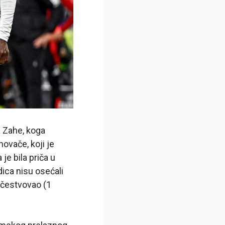
a Zahe, koga
novače, koji je
je bila priča u
dica nisu osećali
učestvovao (1