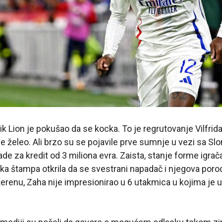
pik Lion je pokušao da se kocka. To je regrutovanje Vilfrid
je želeo. Ali brzo su se pojavile prve sumnje u vezi sa Slo
de za kredit od 3 miliona evra. Zaista, stanje forme igrača 
ska štampa otkrila da se svestrani napadač i njegova poro
terenu, Zaha nije impresionirao u 6 utakmica u kojima je 