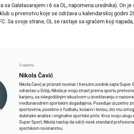
a sa Galatasarajem i 6 sa OL, napomena urednika). On j
klub u prvenstvu koje se održava u kalendarskoj godini 20
 FC. Sa svoje strane, OL se rastaje sa igračem koji napad
O autoru
Nikola Čavić
Nikola Čavić je priznati novinar i trenutni urednik sajta Super 
odrastao u Srbiji, Nikola je svoju strast prema sportu pretvor
karijeru, sa višegodišnjim iskustvom u izveštavanju o naciona
međunarodnim sportskim događajima. Poseduje izuzetno znan
sportovima, posebno o fudbalu, košarci i tenisu, što mu omo
dubinske analize i originalne sportske priče. Kroz svoju ulogu 
Super Sport, Nikola nastoji da održi visok standard profesional
sportskom novinarstvu.