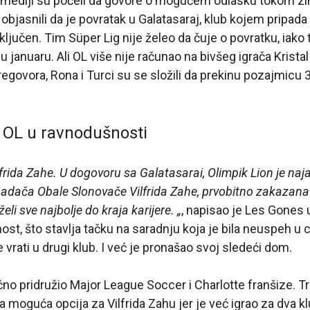
i mediji su počeli da govore o mogućem odlasku tokom 
 objasnili da je povratak u Galatasaraj, klub kojem pripada
ključen. Tim Süper Lig nije želeo da čuje o povratku, iako 
u januaru. Ali OL više nije računao na bivšeg igrača Krista
regovora, Rona i Turci su se složili da prekinu pozajmicu
 OL u ravnodušnosti
lfrida Zahe. U dogovoru sa Galatasarai, Olimpik Lion je naj
adača Obale Slonovače Vilfrida Zahe, prvobitno zakazana 
li sve najbolje do kraja karijere. „
, napisao je Les Gones
st, što stavlja tačku na saradnju koja je bila neuspeh u ce
vrati u drugi klub. I već je pronašao svoj sledeći dom.
ično pridružio Major League Soccer i Charlotte franšize.
na moguća opcija za Vilfrida Zahu jer je već igrao za dva k