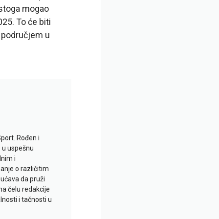
e stoga mogao
25. To će biti
a, područjem u
Sport. Rođen i
io u uspešnu
lnim i
je o različitim
gućava da pruži
na čelu redakcije
nosti i tačnosti u