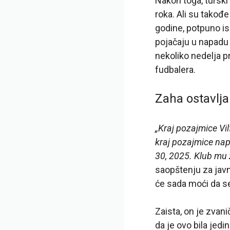
Nakon toga, tursk
roka. Ali su takođe
godine, potpuno is
pojačaju u napadu 
nekoliko nedelja p
fudbalera.
Zaha ostavlja
„Kraj pozajmice Vi
kraj pozajmice nap
30, 2025. Klub mu že
saopštenju za javno
će sada moći da se 
Zaista, on je zvan
da je ovo bila jedi