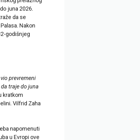
zimskog prelaznog
 do juna 2026.
traže da se
l Palasa. Nakon
 32-godišnjeg
avio prevremeni
da traje do juna
 u kratkom
lini. Vilfrid Zaha
 Treba napomenuti
luba u Evropi ove