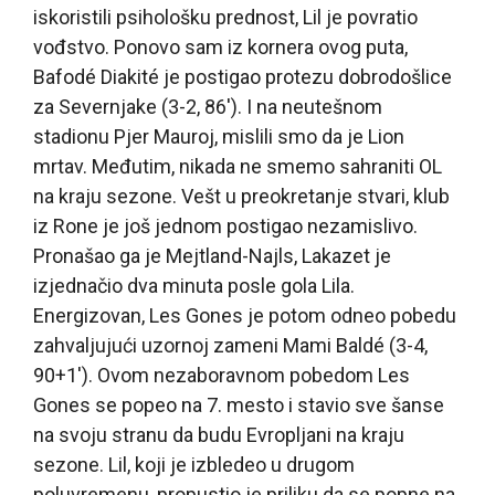
iskoristili psihološku prednost, Lil je povratio
vođstvo. Ponovo sam iz kornera ovog puta,
Bafodé Diakité je postigao protezu dobrodošlice
za Severnjake (3-2, 86′). I na neutešnom
stadionu Pjer Mauroj, mislili smo da je Lion
mrtav. Međutim, nikada ne smemo sahraniti OL
na kraju sezone. Vešt u preokretanje stvari, klub
iz Rone je još jednom postigao nezamislivo.
Pronašao ga je Mejtland-Najls, Lakazet je
izjednačio dva minuta posle gola Lila.
Energizovan, Les Gones je potom odneo pobedu
zahvaljujući uzornoj zameni Mami Baldé (3-4,
90+1′). Ovom nezaboravnom pobedom Les
Gones se popeo na 7. mesto i stavio sve šanse
na svoju stranu da budu Evropljani na kraju
sezone. Lil, koji je izbledeo u drugom
poluvremenu, propustio je priliku da se popne na