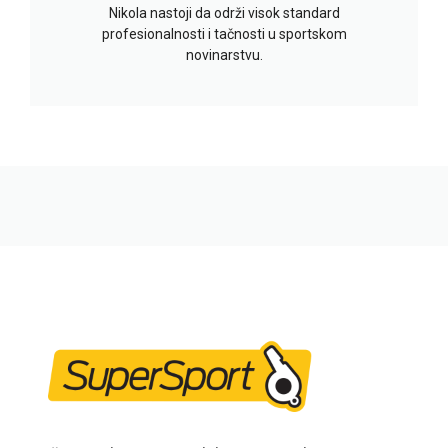
Nikola nastoji da održi visok standard
profesionalnosti i tačnosti u sportskom
novinarstvu.