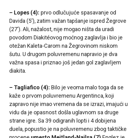
– Lopes (4):
prvo odlučujuće spasavanje od
Davida (5′), zatim važan tapšanje ispred Žegrove
(27′). Ali, nažalost, nije mogao ništa da uradi
povodom Diakitéovog moćnog zaglavlja i bio je
otežan Kaleta-Carom na Žegrovinom niskom
šutu. U drugom poluvremenu napravio je dva
važna spasa i priznao još jedan gol zaglavljem
diakita.
– Tagliafico (4):
Bilo je veoma malo toga da se
kaže o prvom poluvremenu Argentinca, koji
zapravo nije imao vremena da se izrazi, imajući u
vidu da je opasnost došla uglavnom sa druge
strane igre. Sa 39 odigranih lopti i 4 dobijena
duela, popustio je na poluvremenu zbog taktičke
procene
umesto Mejtland-Najlsa (7)
Englez je