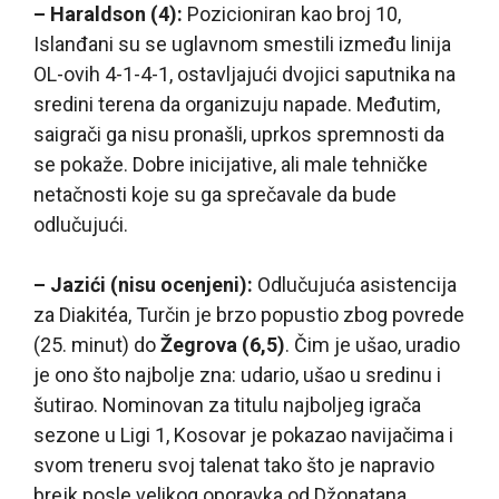
– Haraldson (4):
Pozicioniran kao broj 10,
Islanđani su se uglavnom smestili između linija
OL-ovih 4-1-4-1, ostavljajući dvojici saputnika na
sredini terena da organizuju napade. Međutim,
saigrači ga nisu pronašli, uprkos spremnosti da
se pokaže. Dobre inicijative, ali male tehničke
netačnosti koje su ga sprečavale da bude
odlučujući.
– Jazići (nisu ocenjeni):
Odlučujuća asistencija
za Diakitéa, Turčin je brzo popustio zbog povrede
(25. minut) do
Žegrova (6,5)
. Čim je ušao, uradio
je ono što najbolje zna: udario, ušao u sredinu i
šutirao. Nominovan za titulu najboljeg igrača
sezone u Ligi 1, Kosovar je pokazao navijačima i
svom treneru svoj talenat tako što je napravio
brejk posle velikog oporavka od Džonatana