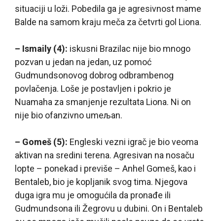
situaciji u loži. Pobedila ga je agresivnost mame
Balde na samom kraju meča za četvrti gol Liona.
– Ismaily (4):
iskusni Brazilac nije bio mnogo
pozvan u jedan na jedan, uz pomoć
Gudmundsonovog dobrog odbrambenog
povlačenja. Loše je postavljen i pokrio je
Nuamaha za smanjenje rezultata Liona. Ni on
nije bio ofanzivno umeљan.
– Gomeš (5):
Engleski vezni igrač je bio veoma
aktivan na sredini terena. Agresivan na nosaču
lopte – ponekad i previše – Anhel Gomeš, kao i
Bentaleb, bio je kopljanik svog tima. Njegova
duga igra mu je omogućila da pronađe ili
Gudmundsona ili Žegrovu u dubini. On i Bentaleb