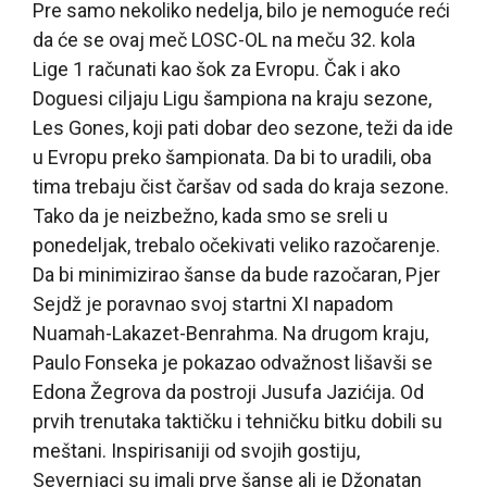
Pre samo nekoliko nedelja, bilo je nemoguće reći
da će se ovaj meč LOSC-OL na meču 32. kola
Lige 1 računati kao šok za Evropu. Čak i ako
Doguesi ciljaju Ligu šampiona na kraju sezone,
Les Gones, koji pati dobar deo sezone, teži da ide
u Evropu preko šampionata. Da bi to uradili, oba
tima trebaju čist čaršav od sada do kraja sezone.
Tako da je neizbežno, kada smo se sreli u
ponedeljak, trebalo očekivati veliko razočarenje.
Da bi minimizirao šanse da bude razočaran, Pjer
Sejdž je poravnao svoj startni XI napadom
Nuamah-Lakazet-Benrahma. Na drugom kraju,
Paulo Fonseka je pokazao odvažnost lišavši se
Edona Žegrova da postroji Jusufa Jazićija. Od
prvih trenutaka taktičku i tehničku bitku dobili su
meštani. Inspirisaniji od svojih gostiju,
Severnjaci su imali prve šanse ali je Džonatan