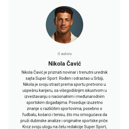
O autoru
Nikola Čavić
Nikola Čavić je priznati novinar i trenutni urednik
sajta Super Sport. Rođen i odrastao u Srbiji,
Nikola je svoju strast prema sportu pretvorio u
uspešnu karijeru, sa višegodišnjim iskustvom u
izveštavanju o nacionalnim i međunarodnim
sportskim događajima. Poseduje izuzetno
znanje o različitim sportovima, posebno o
fudbalu, košarci i tenisu, što mu omogućava da
pruži dubinske analize i originalne sportske priče.
Kroz svoju ulogu na čelu redakcije Super Sport,