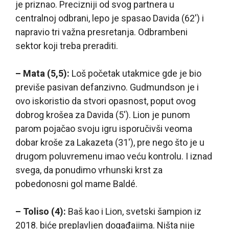
je priznao. Precizniji od svog partnera u
centralnoj odbrani, lepo je spasao Davida (62′) i
napravio tri važna presretanja. Odbrambeni
sektor koji treba preraditi.
– Mata (5,5):
Loš početak utakmice gde je bio
previše pasivan defanzivno. Gudmundson je i
ovo iskoristio da stvori opasnost, poput ovog
dobrog krošea za Davida (5′). Lion je punom
parom pojačao svoju igru isporučivši veoma
dobar kroše za Lakazeta (31′), pre nego što je u
drugom poluvremenu imao veću kontrolu. I iznad
svega, da ponudimo vrhunski krst za
pobedonosni gol mame Baldé.
– Toliso (4):
Baš kao i Lion, svetski šampion iz
2018. biće preplavljen događajima. Ništa nije