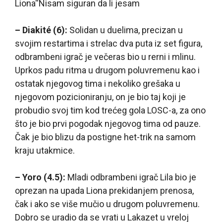
Liona“Nisam siguran da li jesam
– Diakité (6):
Solidan u duelima, precizan u
svojim restartima i strelac dva puta iz set figura,
odbrambeni igrač je večeras bio u rerni i mlinu.
Uprkos padu ritma u drugom poluvremenu kao i
ostatak njegovog tima i nekoliko grešaka u
njegovom pozicioniranju, on je bio taj koji je
probudio svoj tim kod trećeg gola LOSC-a, za ono
što je bio prvi pogodak njegovog tima od pauze.
Čak je bio blizu da postigne het-trik na samom
kraju utakmice.
– Yoro (4.5):
Mladi odbrambeni igrač Lila bio je
oprezan na upada Liona prekidanjem prenosa,
čak i ako se više mučio u drugom poluvremenu.
Dobro se uradio da se vrati u Lakazet u vreloj