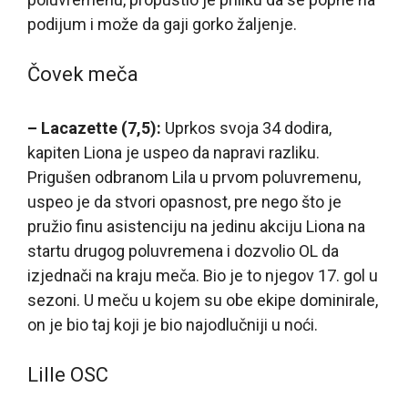
podijum i može da gaji gorko žaljenje.
Čovek meča
– Lacazette (7,5):
Uprkos svoja 34 dodira,
kapiten Liona je uspeo da napravi razliku.
Prigušen odbranom Lila u prvom poluvremenu,
uspeo je da stvori opasnost, pre nego što je
pružio finu asistenciju na jedinu akciju Liona na
startu drugog poluvremena i dozvolio OL da
izjednači na kraju meča. Bio je to njegov 17. gol u
sezoni. U meču u kojem su obe ekipe dominirale,
on je bio taj koji je bio najodlučniji u noći.
Lille OSC