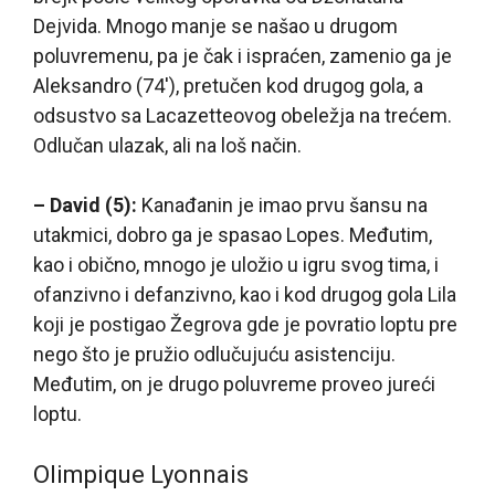
Dejvida. Mnogo manje se našao u drugom
poluvremenu, pa je čak i ispraćen, zamenio ga je
Aleksandro (74′), pretučen kod drugog gola, a
odsustvo sa Lacazetteovog obeležja na trećem.
Odlučan ulazak, ali na loš način.
– David (5):
Kanađanin je imao prvu šansu na
utakmici, dobro ga je spasao Lopes. Međutim,
kao i obično, mnogo je uložio u igru svog tima, i
ofanzivno i defanzivno, kao i kod drugog gola Lila
koji je postigao Žegrova gde je povratio loptu pre
nego što je pružio odlučujuću asistenciju.
Međutim, on je drugo poluvreme proveo jureći
loptu.
Olimpique Lyonnais