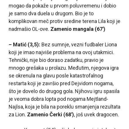
mogao da pokaže u prvom poluvremenu i dobio
je samo dva duela u drugom. Bio je to
komplikovan meč protiv sredine terena Lila koji je
nadmašio OL-ove.
Zamenio mangala (67′)
– Matić (3,5):
Bez sumnje, vezni fudbaler Liona
koji je imao najviše problema na ovoj utakmici.
Tehnički, nije bio doraso zadatku, pravio je
mnogo grešaka u prolazu. Međutim, njegova igra
se okrenula na glavu posle katastrofalnog
restarta koji je završio pred Dejvidom nogama,
što je dovelo do drugog gola. Njihovu igru spasila
je veoma dobra lopta pod nogama Mejtland-
Najlsa, koja je bila na poreklu smanjenja rezultata
za Lion.
Zamenio Čerki (68′)
, još uvek dragocen.