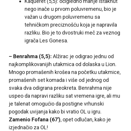
Kaqueret (5,5): očigledno manje istaknut
nego inače u prvom poluvremenu, bio je
važan u drugom poluvremenu sa
tehničkom preciznošću koja je napravila
razliku. Bio je to dvostruki meč za veznog
igrača Les Gonesa.
– Benrahma (5,5):
Alžirac je odigrao jednu od
najkomplikovanijih utakmica od dolaska u Lion.
Mnogo promašenih krošea na početku utakmice,
promašenih set komada i više od jednog od
svaka dva odigrana preokreta. Benrahma nije
uspeo da napravi razliku sat vremena igre, ali mu
je talenat omogućio da postigne vrhunski
pogodak uvijanja kako bi vratio OL u igru.
Zamenio Fofana (67′)
, opet odlučan, kako je
izjednačio za OL!