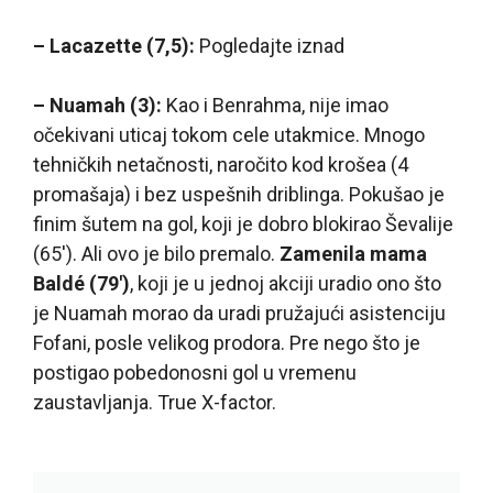
– Lacazette (7,5):
Pogledajte iznad
– Nuamah (3):
Kao i Benrahma, nije imao
očekivani uticaj tokom cele utakmice. Mnogo
tehničkih netačnosti, naročito kod krošea (4
promašaja) i bez uspešnih driblinga. Pokušao je
finim šutem na gol, koji je dobro blokirao Ševalije
(65′). Ali ovo je bilo premalo.
Zamenila mama
Baldé (79′)
, koji je u jednoj akciji uradio ono što
je Nuamah morao da uradi pružajući asistenciju
Fofani, posle velikog prodora. Pre nego što je
postigao pobedonosni gol u vremenu
zaustavljanja. True X-factor.