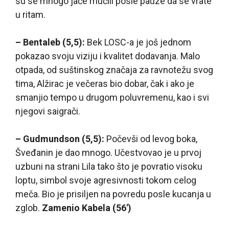
su se mnogo jače mučili posle pauze da se vrate
u ritam.
– Bentaleb (5,5):
Bek LOSC-a je još jednom
pokazao svoju viziju i kvalitet dodavanja. Malo
otpada, od suštinskog značaja za ravnotežu svog
tima, Alžirac je večeras bio dobar, čak i ako je
smanjio tempo u drugom poluvremenu, kao i svi
njegovi saigrači.
– Gudmundson (5,5):
Počevši od levog boka,
Šveđanin je dao mnogo. Učestvovao je u prvoj
uzbuni na strani Lila tako što je povratio visoku
loptu, simbol svoje agresivnosti tokom celog
meča. Bio je prisiljen na povredu posle kucanja u
zglob.
Zamenio Kabela (56′)