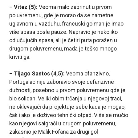
– Vitez (5):
Veoma malo zabrinut u prvom
poluvremenu, gde je morao da se nametne
uglavnom u vazduhu, francuski golman je imao
više spasa posle pauze. Napravio je nekoliko
odlučujućih spasa, ali je četiri puta poražen u
drugom poluvremenu, mada je teško mnogo
kriviti ga.
– Tijago Santos (4,5):
Veoma ofanzivno,
Portugalac nije zaboravio svoje defanzivne
dužnosti, posebno u prvom poluvremenu gde je
bio solidan. Veliki obim trčanja u njegovoj traci,
ne oklevajući da projektuje sebe kada je mogao,
čak i ako je doživeo tehnički otpad. Više se mučio
kao njegovi saigrači u drugom poluvremenu,
zakasnio je Malik Fofana za drugi gol