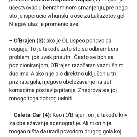
učestvovao u benrahminom smanjenju, pre nego
što je isporučio vrhunski kroše za Lakazetov gol.
Njegov ulaz je promenio sve.
– O’Brajen (3):
ako je OL uspeo ponovo da
reaguje, To je takođe zato što su odbrambeni
problemi još uvek prisutni. Često se bori sa
pozicioniranjom, O’Brajen razočaran vazdušnim
duelima. A ako nije bio direktno uključen u tri
priznata gola, njegovo obeležavanje na set
komadima postavlja pitanje. Zhegrova жe joj
mnogo toga dobrog uиiniti.
– Caleta-Car (4):
Kao i O’Brajen, on je takođe kriv
za obeležavanje scenografije. Ali ni on nije
mogao ništa da uradi povodom drugog gola koji