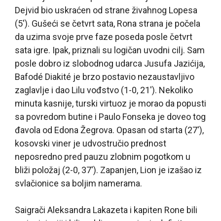
Dejvid bio uskraćen od strane živahnog Lopesa
(5′). Gušeći se četvrt sata, Rona strana je počela
da uzima svoje prve faze poseda posle četvrt
sata igre. Ipak, priznali su logičan uvodni cilj. Sam
posle dobro iz slobodnog udarca Jusufa Jazićija,
Bafodé Diakité je brzo postavio nezaustavljivo
zaglavlje i dao Lilu vođstvo (1-0, 21′). Nekoliko
minuta kasnije, turski virtuoz je morao da popusti
sa povredom butine i Paulo Fonseka je doveo tog
đavola od Edona Žegrova. Opasan od starta (27′),
kosovski viner je udvostručio prednost
neposredno pred pauzu zlobnim pogotkom u
bliži položaj (2-0, 37′). Zapanjen, Lion je izašao iz
svlačionice sa boljim namerama.
Saigrači Aleksandra Lakazeta i kapiten Rone bili