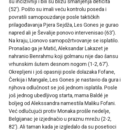
su incizivniji i bili su blizu smanjenja deficita
(52′). Pošto su imali veću kontrolu poseda i
povratili samopouzdanje posle taktičkih
prilagođavanja Pjera Sejdža, Les Gones je gurao
napred ali je Ševalije ponovo intervenisao (63′).
Na kraju, Lionovo samopožrtvovanje se isplatilo.
Pronašao ga je Matić, Aleksandar Lakazet je
nahranio Benrahmu koji golmanu nije dao šansu
vrhunskim šutem desnom nogom (1-2, 67′).
Okrepljeni i još opasniji posle dolazaka Fofane,
Čerkija i Mangale, Les Gones je nastavio da gura i
njihova odlučnost se još jednom isplatila. Posle
još jednog ubedljivog starta, mama Baldé je
boljeg od Alekssandra namestila Maliku Fofani.
Već odlučujući protiv Monaka prošle nedelje,
Belgijanac je izjednačio u praznu mrežu (2-2,
82′). Ali taman kada je izgledalo da su posetioci