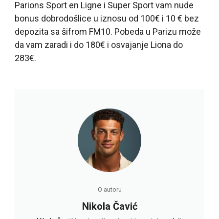
Parions Sport en Ligne i Super Sport vam nude
bonus dobrodošlice u iznosu od 100€ i 10 € bez
depozita sa šifrom FM10. Pobeda u Parizu može
da vam zaradi i do 180€ i osvajanje Liona do
283€.
O autoru
Nikola Čavić