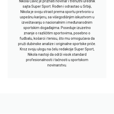
Nikola Čavić je priznati novinar i trenutni urednik
sajta Super Sport. Rođen i odrastao u Srbiji,
Nikola je svoju strast prema sportu pretvorio u
uspešnu karijeru, sa višegodišnjim iskustvom u
izveštavanju o nacionalnim i međunarodnim
sportskim događajima. Poseduje izuzetno
znanje o različitim sportovima, posebno o
fudbalu, košarci i tenisu, što mu omogućava da
pruži dubinske analize i originalne sportske priče.
Kroz svoju ulogu na čelu redakcije Super Sport,
Nikola nastoji da održi visok standard
profesionalnosti i tačnosti u sportskom
novinarstvu.