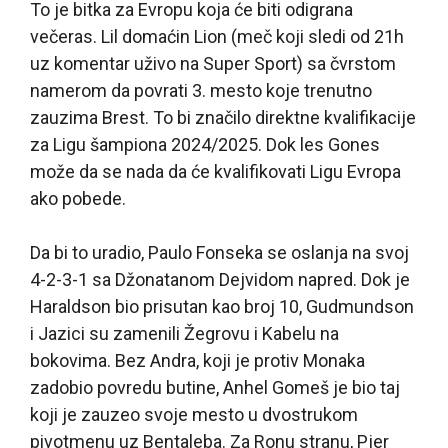
To je bitka za Evropu koja će biti odigrana
večeras. Lil domaćin Lion (meč koji sledi od 21h
uz komentar uživo na Super Sport) sa čvrstom
namerom da povrati 3. mesto koje trenutno
zauzima Brest. To bi značilo direktne kvalifikacije
za Ligu šampiona 2024/2025. Dok les Gones
može da se nada da će kvalifikovati Ligu Evropa
ako pobede.
Da bi to uradio, Paulo Fonseka se oslanja na svoj
4-2-3-1 sa Džonatanom Dejvidom napred. Dok je
Haraldson bio prisutan kao broj 10, Gudmundson
i Jazici su zamenili Žegrovu i Kabelu na
bokovima. Bez Andra, koji je protiv Monaka
zadobio povredu butine, Anhel Gomeš je bio taj
koji je zauzeo svoje mesto u dvostrukom
pivotmenu uz Bentaleba. Za Ronu stranu, Pjer