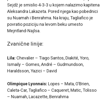
Sejdž je smislio 4-3-3 u kojem nalazimo kapitena
Aleksandra Lakazeta. Pored njega kao pobednici
su Nuamah i Benrahma. Na kraju, Tagliafico je
povratio poziciju na levom beku umesto
Mejntland-Najlsa.
Zvanične linije:
Lila:
Chevalier – Tiago Santos, Diakité, Yoro,
Ismaily – Gomes, André – Gudmundson,
Haraldsson, Yazici – David
Olimpique Lyonnais:
Lopes – Mata, O’Brien,
Caleta-Car, Tagliafico – Caqueret, Matic, Tolisso
– Nuamah, Lacazette, Benrahma