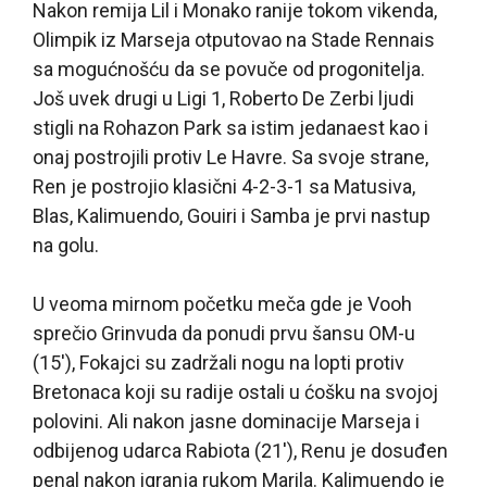
Nakon remija Lil i Monako ranije tokom vikenda,
Olimpik iz Marseja otputovao na Stade Rennais
sa mogućnošću da se povuče od progonitelja.
Još uvek drugi u Ligi 1, Roberto De Zerbi ljudi
stigli na Rohazon Park sa istim jedanaest kao i
onaj postrojili protiv Le Havre. Sa svoje strane,
Ren je postrojio klasični 4-2-3-1 sa Matusiva,
Blas, Kalimuendo, Gouiri i Samba je prvi nastup
na golu.
U veoma mirnom početku meča gde je Vooh
sprečio Grinvuda da ponudi prvu šansu OM-u
(15′), Fokajci su zadržali nogu na lopti protiv
Bretonaca koji su radije ostali u ćošku na svojoj
polovini. Ali nakon jasne dominacije Marseja i
odbijenog udarca Rabiota (21′), Renu je dosuđen
penal nakon igranja rukom Marila. Kalimuendo je