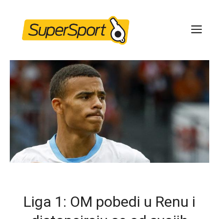
Skip
to
ME
content
Liga 1: OM pobedi u Renu i