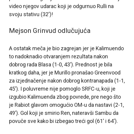
video njegov udarac koji je odgurnuo Rulli na
svoju stativu (32′)!
Mejson Grinvud odlučujuća
A ostatak meča je bio zagrejan jer je Kalimuendo
to nadoknadio otvaranjem rezultata nakon
dobrog rada Blasa (1-0, 43′). Prednost je bila
kratkog daha, jer je Murillo pronašao Greenvood
za izjednačenje nakon dobrog kontranapada (1-1,
45′). I poluvreme nije pomoglo SRFC-u, koji je
izgubio Kalimuenda zbog povrede, pre nego što
je Rabiot glavom omogućio OM-u da nastavi (2-1,
49′). Gol koji je smirio Ren, nateravši Sambu da
povuče sve kako bi izbegao treći gol (61′ i 64′).