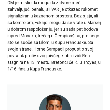
OM je mislio da mogu da zatvore meč
zahvaljujući penalu, ali VAR je otkazao rukomet
signaliziran u kaznenom prostoru. Bez sjaja, ali
sa kontrolom, Fokajci mogu da se vrate u Marsej
u dobrom raspoloženju, jer su sada pet bodova
ispred Monaka, trećeg u Čempionšipu, pre nego
što se suoče sa Lilom, u Kupu Francuske. Sa
svoje strane, Horhe Sampaoli propustio svoj
povratak protiv svog bivšeg kluba i vidi Ren
stagnira na 13. mestu. Bretonci će ići u Troyes, u
1/16. finalu Kupa Francuske.