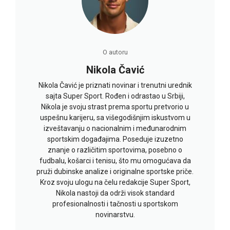
O autoru
Nikola Čavić
Nikola Čavić je priznati novinar i trenutni urednik
sajta Super Sport. Rođen i odrastao u Srbiji,
Nikola je svoju strast prema sportu pretvorio u
uspešnu karijeru, sa višegodišnjim iskustvom u
izveštavanju o nacionalnim i međunarodnim
sportskim događajima. Poseduje izuzetno
znanje o različitim sportovima, posebno o
fudbalu, košarci i tenisu, što mu omogućava da
pruži dubinske analize i originalne sportske priče.
Kroz svoju ulogu na čelu redakcije Super Sport,
Nikola nastoji da održi visok standard
profesionalnosti i tačnosti u sportskom
novinarstvu.